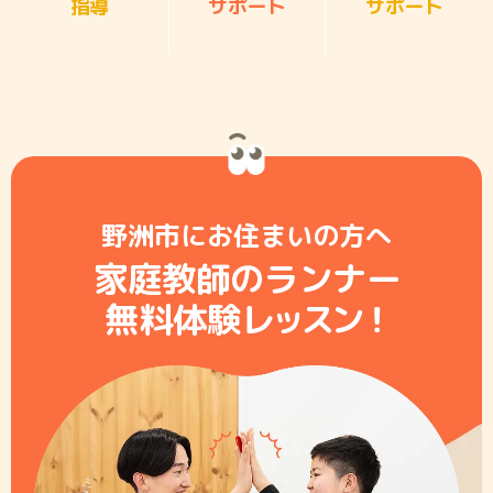
指導
サポート
サポート
野洲市にお住まいの方へ
家庭教師のランナー
無料体験レ
ッ
ス
ン
！