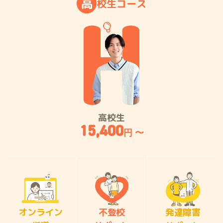
高
校
生
コ
ー
ス
高校生
15,400
円 〜
オンライン
不登校
発達障害