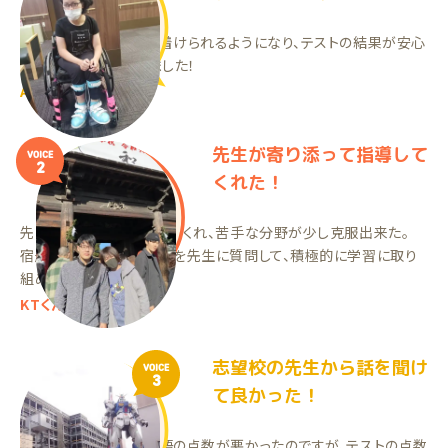
より良い勉強法を身に着けられるようになり、テストの結果が安心
できるようになってきました！
AKちゃん（高2）
先生が寄り添って指導して
VOICE
2
くれた！
先生が寄り添って指導してくれ、苦手な分野が少し克服出来た。
宿題で分からなかった所を先生に質問して、積極的に学習に取り
組めました。
KTくん（中3）
志望校の先生から話を聞け
VOICE
3
て良かった！
自分で勉強していて英語の点数が悪かったのですが、テストの点数