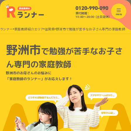
0120-990-090
受付時間：
menu
13:00〜20:00（土日定休）
のランナー
家庭教師紹介エリア
滋賀県
野洲市で勉強が苦手なお子さん専門の家庭教師
野洲市
で
勉強が苦手なお子さ
ん
専門の家庭教師
野洲市のお母さんのお悩みに
「家庭教師のランナー」がお応えします！