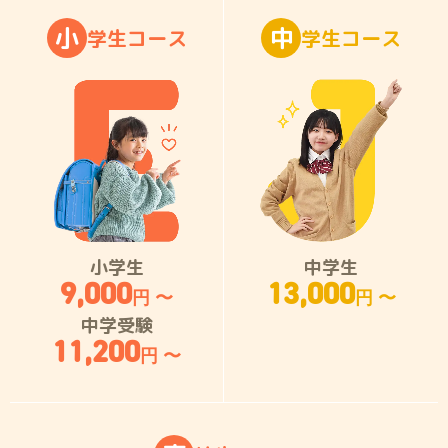
小
中
学
生
コ
ー
ス
学
生
コ
ー
ス
小学生
中学生
9,000
13,000
円 〜
円 〜
中学受験
11,200
円 〜