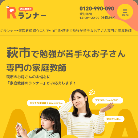
0120-990-090
受付時間：
menu
13:00〜20:00（土日定休）
師のランナー
家庭教師紹介エリア
山口県
萩市で勉強が苦手なお子さん専門の家庭教師
萩市
で
勉強が苦手なお子さん
専門の家庭教師
萩市のお母さんのお悩みに
「家庭教師のランナー」がお応えします！