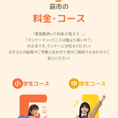
萩市の
料金
・
コース
「家庭教師って料金が高そう…」
「マンツーマンってことは塾より高いの？」
大丈夫です、ランナーにお任せください！
お子さんの段階やご予算に合わせて色々ご相談できますのでご
安心ください！
小
中
学
生
コ
ー
ス
学
生
コ
ー
ス