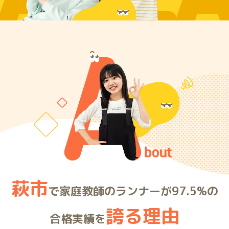
ARE
萩市
で家庭教師のランナーが97.5%の
誇る理由
合格実績を