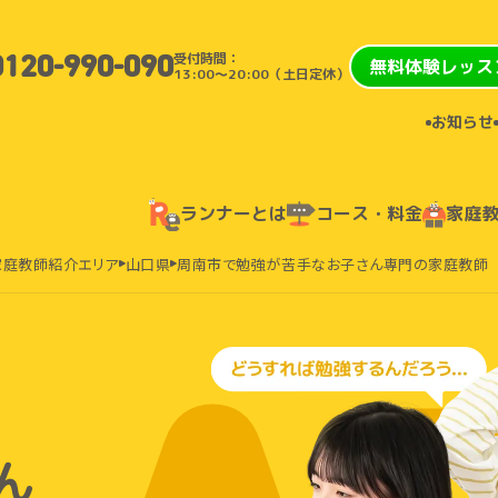
受付時間：
0120-990-090
無料体験レッス
13:00〜20:00（土日定休）
お知らせ
ランナーとは
コース・料金
家庭
家庭教師紹介エリア
山口県
周南市で勉強が苦手なお子さん専門の家庭教師
ん