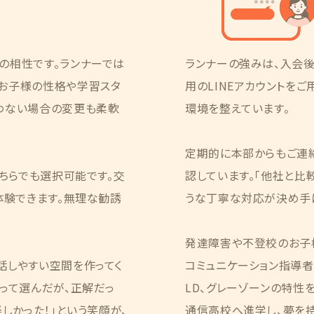
の相性です。ランナーでは
ランナーの強みは、入会
お子様の性格や学習スタ
用のLINEアカウントを
わない場合の変更も柔軟
環境を整えています。
定期的に本部からもご連
どちらでも選択可能です。交
認しています。「他社と比
体験できます。無理な勧誘
うな丁寧な対応が決め手に
発達障害や不登校のお子
話しやすい空間を作ってく
コミュニケーション指導者」
って選んだが、正解だっ
LD、グレーゾーンの特性
しかった！」という笑顔が、
通信高校へ進学し、夢を