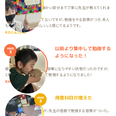
学校では聞けなかった細かい部分まで丁寧に先生が教えてくれま
す！
まだテストで成果は出てないですが、勉強をやる習慣がつき、本人
も「分かる」事が「うれしい」と感じてるようです。
KOくん（小6）
以前より集中して勉強する
VOICE
2
ようになった！
親が教えないと勉強せず、喧嘩になりやすい状態だったのですが、
1対1だと以前より集中して勉強するようになりました！
KHくん（小5）
得意科目が増えた
VOICE
3
全く勉強していなかったが、先生の宿題で勉強する習慣がついた。