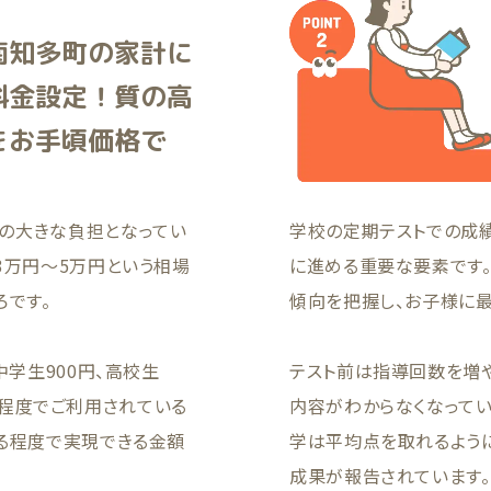
南知多町の家計に
料金設定！質の高
をお手頃価格で
の大きな負担となってい
学校の定期テストでの成
3万円〜5万円という相場
に進める重要な要素です
ろです。
傾向を把握し、お子様に
中学生900円、高校生
テスト前は指導回数を増
00円程度でご利用されている
内容がわからなくなってい
える程度で実現できる金額
学は平均点を取れるよう
成果が報告されています。