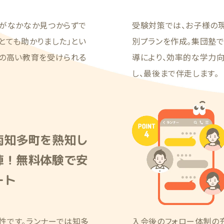
塾がなかなか見つからずで
受験対策では、お子様の
とても助かりました」とい
別プランを作成。集団塾
質の高い教育を受けられる
導により、効率的な学力
し、最後まで伴走します。
南知多町を熟知し
陣！無料体験で安
ート
性です。ランナーでは知多
入会後のフォロー体制の