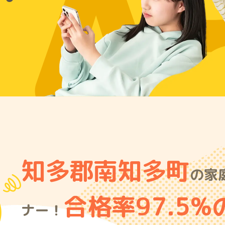
A
知多郡南知多町
の家
合格率97.5%
ナー！