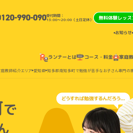
受付時間：
0120-990-090
無料体験レッス
13:00〜20:00（土日定休）
お知らせ
ランナーとは
コース・料金
家庭
家庭教師紹介エリア
愛知県
知多郡南知多町で勉強が苦手なお子さん専門の
町
で
ん