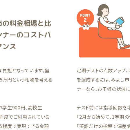
市の料金相場と比
ンナーのコストパ
マンス
な負担となっています。塾
定期テストの点数アップ、
5万円という相場を考える
を達成するには、みよし
ナーなら、お子様の状況
中学生900円、高校生
テスト前には指導回数を
00円程度でご利用されている
「2月から始めて、1学期
える程度で実現できる金額
「英語だけの指導で偏差値