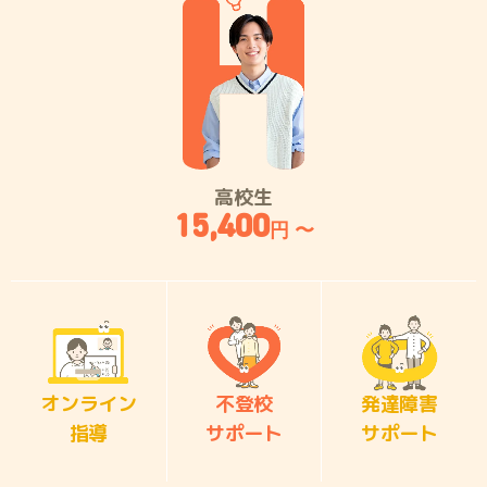
高校生
15,400
円 〜
オンライン
不登校
発達障害
指導
サポート
サポート