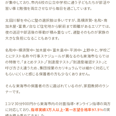
が集中しており、市内6校の公立中学校に通う子どもたちが部活や
習い事と勉強を両立させながら毎日を過ごしています。
太田川駅を中心に塾の選択肢は多いですが、高横須賀・名和・南
加木屋・富貴ノ台など住宅地から駅前まで距離があるエリアでは、
夜の送迎や部活後の移動が積み重なって、通塾そのものが家族の
大きな負担になることもあります。
名和中・横須賀中・加木屋中・富木島中・平洲中・上野中と、学校ご
とにテスト名称や行事スケジュールが異なるのも東海市ならでは
の特徴で、「まとめテスト」「到達度テスト」「到達度確認テスト」と
呼び方さえ違うため、集団授業のカリキュラムでは細かく対応して
もらいにくいと感じる保護者の方も少なくありません。
そんな東海市の保護者の方に選ばれているのが、家庭教師のラン
ナーです。
1コマ30分900円から東海市内の対面指導・オンライン指導の両方
に対応しており、
指導実績3万人以上・第一志望合格率97.5%
の実
績を積み重ねてきました。