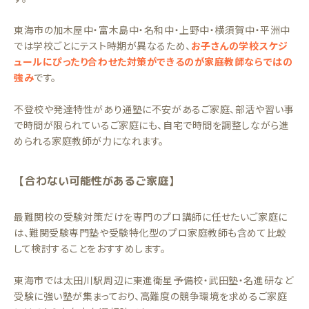
東海市の加木屋中・富木島中・名和中・上野中・横須賀中・平洲中
では学校ごとにテスト時期が異なるため、
お子さんの学校スケジ
ュールにぴったり合わせた対策ができるのが家庭教師ならではの
強み
です。
不登校や発達特性があり通塾に不安があるご家庭、部活や習い事
で時間が限られているご家庭にも、自宅で時間を調整しながら進
められる家庭教師が力になれます。
【合わない可能性があるご家庭】
最難関校の受験対策だけを専門のプロ講師に任せたいご家庭に
は、難関受験専門塾や受験特化型のプロ家庭教師も含めて比較
して検討することをおすすめします。
東海市では太田川駅周辺に東進衛星予備校・武田塾・名進研など
受験に強い塾が集まっており、高難度の競争環境を求めるご家庭