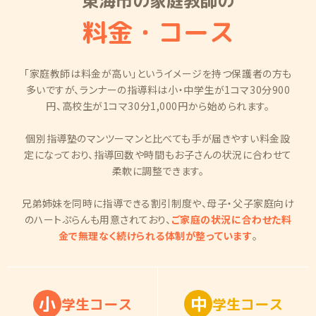
東海市の家庭教師の
料金・コース
「家庭教師は料金が高い」というイメージを持つ保護者の方も
多いですが、ランナーの指導料は小・中学生が1コマ30分900
円、高校生が1コマ30分1,000円から始められます。
個別指導塾のマンツーマンと比べても手が届きやすい料金設
定になっており、指導回数や時間もお子さんの状況に合わせて
柔軟に調整できます。
兄弟姉妹を同時に指導できる割引制度や、母子・父子家庭向け
のハートぷらんも用意されており、
ご家庭の状況に合わせた料
金で無理なく続けられる体制が整っています
。
小
中
学
生
コ
ー
ス
学
生
コ
ー
ス