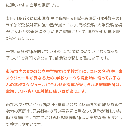
に通いやすい立地の家庭です。
太田川駅近くには東進衛星予備校・武田塾・名進研・個別教室のト
ライなど受験対策に強い塾が揃っており、高校受験・大学受験を視
野に入れた競争環境を求めるご家庭にとって、選びやすい選択肢
が多くあります。
一方、家庭教師が向いているのは、授業についていけなくなった
子、人前で質問できない子、部活後の移動が難しい子です。
東海市内の6つの公立中学校では学校ごとにテストの名称や行事
スケジュールが異なるため、学校ワークや提出物に沿ってお子さ
んの学校スケジュールに合わせた指導が受けられる家庭教師は、
定期テスト・内申点対策に強い面があります
。
南加木屋・中ノ池・八幡新田・富貴ノ台など駅前まで距離がある住
宅地の家庭や、兄弟姉妹の習い事送迎と重なって通塾が難しい共
働き家庭にも、自宅で受けられる家庭教師は現実的な選択肢とし
て検討しやすいです。