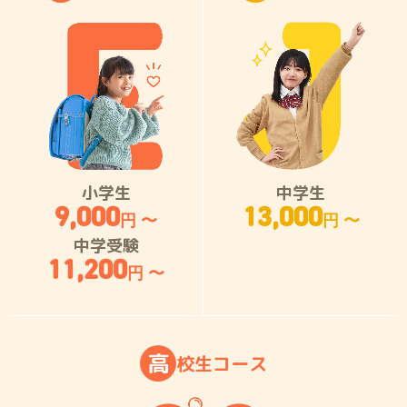
小学生
中学生
9,000
13,000
円 〜
円 〜
中学受験
11,200
円 〜
高
校
生
コ
ー
ス