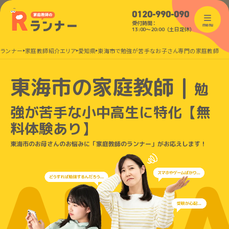
0120-990-090
受付時間：
menu
13:00〜20:00（土日定休）
のランナー
家庭教師紹介エリア
愛知県
東海市で勉強が苦手なお子さん専門の家庭教師
東海市の家庭教師｜
勉
強が苦手な小中高生に特化
【無
料体験あり】
東海市のお母さんのお悩みに「家庭教師のランナー」がお応えします！