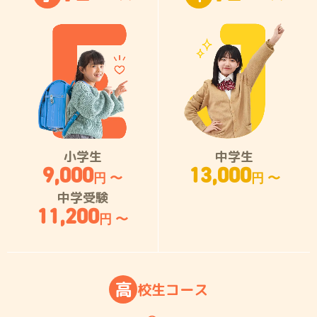
小学生
中学生
9,000
13,000
円 〜
円 〜
中学受験
11,200
円 〜
高
校
生
コ
ー
ス