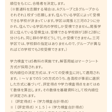
順位をもとに、合格者を決定します。
（※普通科を志願する場合は、AグループとBグループから
それぞれ１校ずつ志願します。住んでいる学区によって受検
できる学校が決まっています。学区は尾張と三河の2つに分
かれ、住んでいる学区内の学校しか受検できません。尾張学
区に住んでいる受検生は、受検できる学校群が1群と2群に
分けられ、同じ群の学校どうしでしか受検できません。三河
学区では、学校群の指定はありませんので、グループが異な
ればどの学校でも2校受検できます。）
学力検査では5教科の実施です。解答用紙はマークシート
方式が採用されます。
校内順位の決定方式は、すべての受検生に対して適用され
ます。Ⅰ～Ⅴまでの5つの方式のうち、各高校が事前に選択
した方式に基づいて、評定得点や学力検査得点をあてはめ
て数値を算出します。その数値を基礎資料として校内順位
が決定されます。
Ⅰ （評定得点）＋（学力検査合計得点）
Ⅱ ｛（評定得点）×１.５ ｝＋（学力検査合計得点）