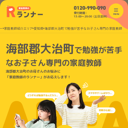
0120-990-090
受付時間：
menu
13:00〜20:00（土日定休）
ー
家庭教師紹介エリア
愛知県
海部郡大治町で勉強が苦手なお子さん専門の家庭教師
海部郡大治町
で
勉強が苦手
なお子さん
専門の家庭教師
海部郡大治町のお母さんのお悩みに
「家庭教師のランナー」がお応えします！