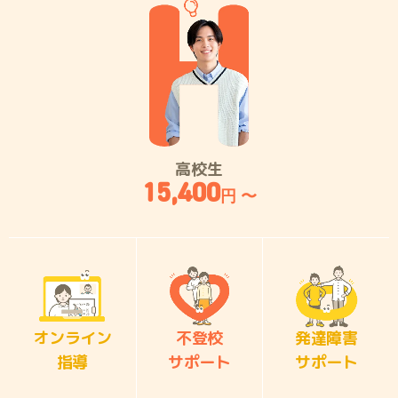
高校生
15,400
円 〜
オンライン
不登校
発達障害
指導
サポート
サポート