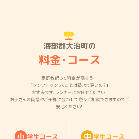
海部郡大治町の
料金
・
コース
「家庭教師って料金が高そう…」
「マンツーマンってことは塾より高いの？」
大丈夫です、ランナーにお任せください！
お子さんの段階やご予算に合わせて色々ご相談できますのでご
安心ください！
小
中
学
生
コ
ー
ス
学
生
コ
ー
ス