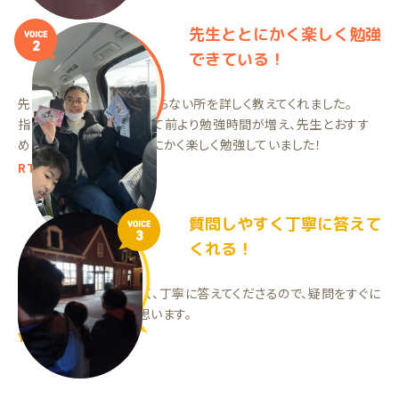
先生ととにかく楽しく勉強
VOICE
2
できている！
先生がとても優しく、分からない所を詳しく教えてくれました。
指導日を楽しみにしていて前より勉強時間が増え、先生とおすす
めお菓子の話をしたりとにかく楽しく勉強していました！
RTちゃん（中3）
質問しやすく丁寧に答えて
VOICE
3
くれる！
今の先生は質問しやすく、丁寧に答えてくださるので、疑問をすぐに
解決できているように思います。
YYくん（中2）