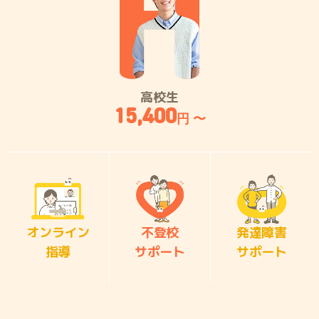
高校生
15,400
円 〜
オンライン
不登校
発達障害
指導
サポート
サポート