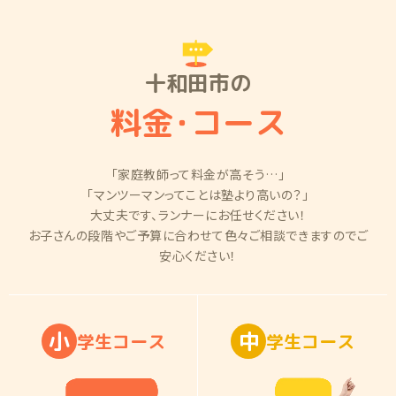
十和田市の
料金
・
コース
「家庭教師って料金が高そう…」
「マンツーマンってことは塾より高いの？」
大丈夫です、ランナーにお任せください！
お子さんの段階やご予算に合わせて色々ご相談できますのでご
安心ください！
小
中
学
生
コ
ー
ス
学
生
コ
ー
ス