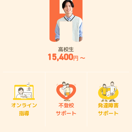
高校生
15,400
円 〜
オンライン
不登校
発達障害
指導
サポート
サポート