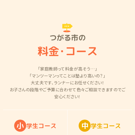
つがる市の
料金
・
コース
「家庭教師って料金が高そう…」
「マンツーマンってことは塾より高いの？」
大丈夫です、ランナーにお任せください！
お子さんの段階やご予算に合わせて色々ご相談できますのでご
安心ください！
小
中
学
生
コ
ー
ス
学
生
コ
ー
ス