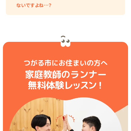
ないですよね…？
つがる市にお住まいの方へ
家庭教師のランナー
無料体験レ
ッ
ス
ン
！