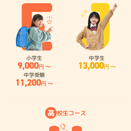
小学生
中学生
9,000
13,000
円 〜
円 〜
中学受験
11,200
円 〜
高
校
生
コ
ー
ス