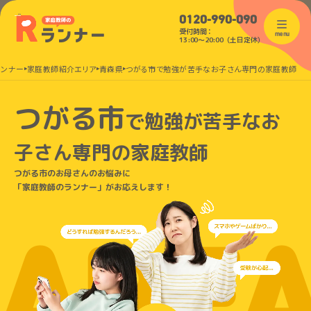
0120-990-090
受付時間：
menu
13:00〜20:00（土日定休）
ランナー
家庭教師紹介エリア
青森県
つがる市で勉強が苦手なお子さん専門の家庭教師
つがる市
で
勉強が苦手なお
子さん
専門の家庭教師
つがる市のお母さんのお悩みに
「家庭教師のランナー」がお応えします！