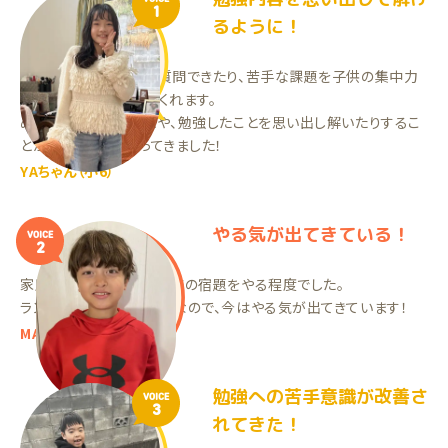
1
るように！
わからない部分をすぐ質問できたり、苦手な課題を子供の集中力
に合わせて取り入れてくれます。
めげずに取り組むことや、勉強したことを思い出し解いたりするこ
とができるようになってきました！
YAちゃん（小6）
やる気が出てきている！
VOICE
2
家庭教師をやる前は、学校の宿題をやる程度でした。
ランナーの先生が良い人なので、今はやる気が出てきています！
MAくん（小5）
勉強への苦手意識が改善さ
VOICE
3
れてきた！