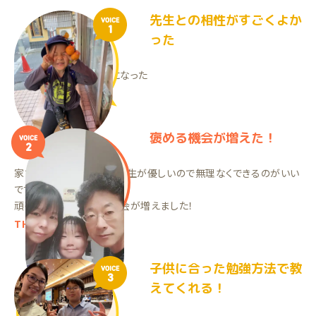
先生との相性がすごくよか
VOICE
1
った
勉強を理解できるようになった
RNくん（小1）
褒める機会が増えた！
VOICE
2
家でやれるのがいいし、先生が優しいので無理なくできるのがいい
です。
頑張ったことをほめる機会が増えました！
THくん（中1）
子供に合った勉強方法で教
VOICE
3
えてくれる！