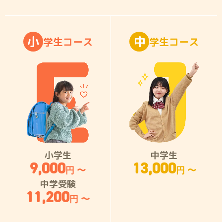
小
中
学
生
コ
ー
ス
学
生
コ
ー
ス
小学生
中学生
9,000
13,000
円 〜
円 〜
中学受験
11,200
円 〜