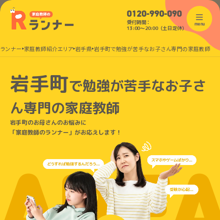
0120-990-090
受付時間：
menu
13:00〜20:00（土日定休）
のランナー
家庭教師紹介エリア
岩手県
岩手町で勉強が苦手なお子さん専門の家庭教師
岩手町
で
勉強が苦手なお子さ
ん
専門の家庭教師
岩手町のお母さんのお悩みに
「家庭教師のランナー」がお応えします！