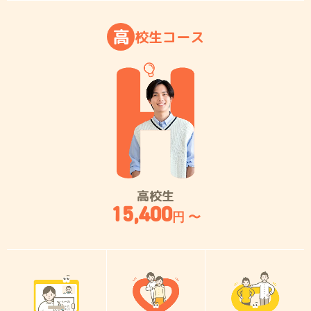
高
校
生
コ
ー
ス
高校生
15,400
円 〜