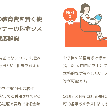
の教育費を賢く使
ンナーの料金シス
徹底解説
負担となっています。塾の
お子様の学習目標は様々
万円という相場を考える
指したい、内申点を上げ
本格的な対策をしたい。
導が可能です。
中学生900円、高校生
00円程度でご利用されている
定期テスト前には、必要
える程度で実現できる金額
町の各学校のテスト傾向