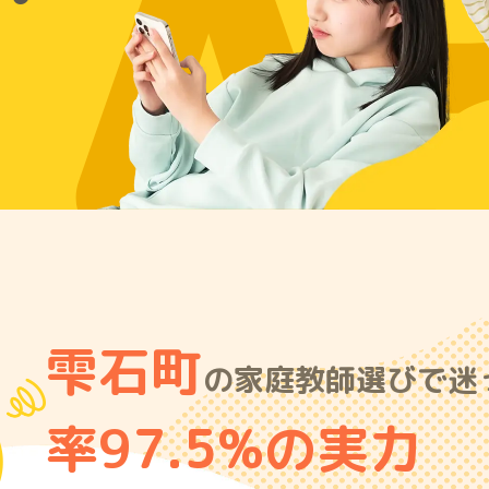
A
雫石町
の家庭教師選びで迷
率97.5%の実力