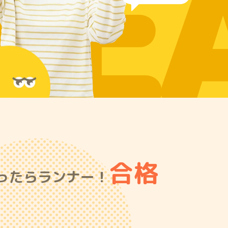
RE
合格
ったらランナー！