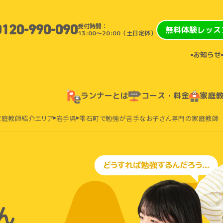
受付時間：
0120-990-090
無料体験レッス
13:00〜20:00（土日定休）
お知らせ
ランナーとは
コース・料金
家庭
家庭教師紹介エリア
岩手県
雫石町で勉強が苦手なお子さん専門の家庭教師
ん