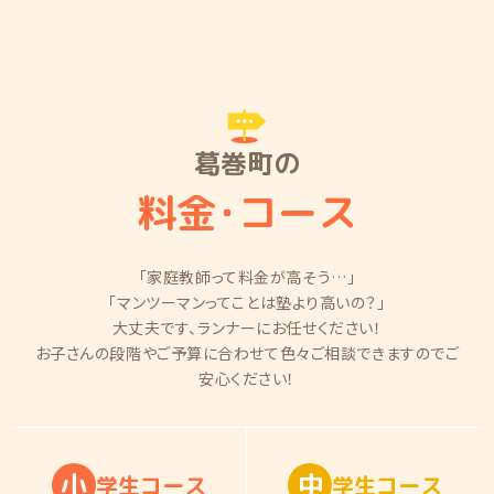
葛巻町の
料金
・
コース
「家庭教師って料金が高そう…」
「マンツーマンってことは塾より高いの？」
大丈夫です、ランナーにお任せください！
お子さんの段階やご予算に合わせて色々ご相談できますのでご
安心ください！
小
中
学
生
コ
ー
ス
学
生
コ
ー
ス