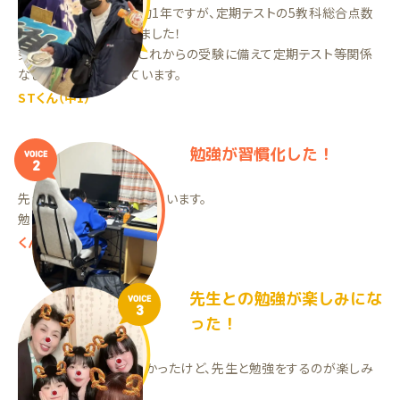
ランナーさんを始めて約1年ですが、定期テストの5教科総合点数
が約100点近く上がりました！
努力が結果に繋がり、これからの受験に備えて定期テスト等関係
なしに毎日勉強をしています。
STくん（中1）
勉強が習慣化した！
VOICE
2
先生の授業を楽しみにしています。
勉強が習慣化しました！
くん
先生との勉強が楽しみにな
VOICE
3
った！
勉強の仕方が分からなかったけど、先生と勉強をするのが楽しみ
になった！