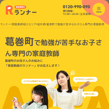
0120-990-090
受付時間：
menu
13:00〜20:00（土日定休）
のランナー
家庭教師紹介エリア
岩手県
葛巻町で勉強が苦手なお子さん専門の家庭教師
葛巻町
で
勉強が苦手なお子さ
ん
専門の家庭教師
葛巻町のお母さんのお悩みに
「家庭教師のランナー」がお応えします！