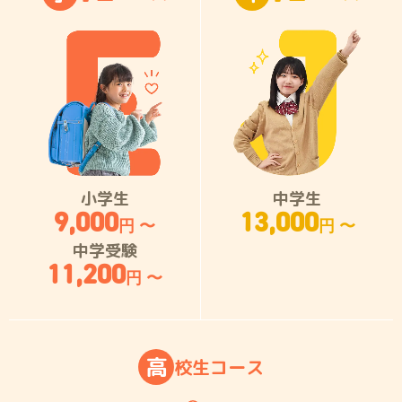
小学生
中学生
9,000
13,000
円 〜
円 〜
中学受験
11,200
円 〜
高
校
生
コ
ー
ス