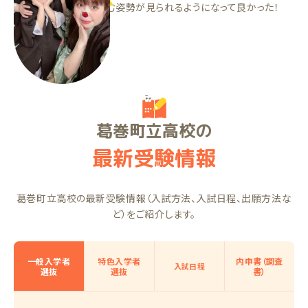
週1でも勉強に取り組む姿勢が見られるようになって良かった！
RIちゃん（中2）
葛巻町立高校の
最新受験情報
葛巻町立高校の最新受験情報（入試方法、入試日程、出願方法な
ど）をご紹介します。
一般入学者
特色入学者
内申書（調査
入試日程
選抜
選抜
書）