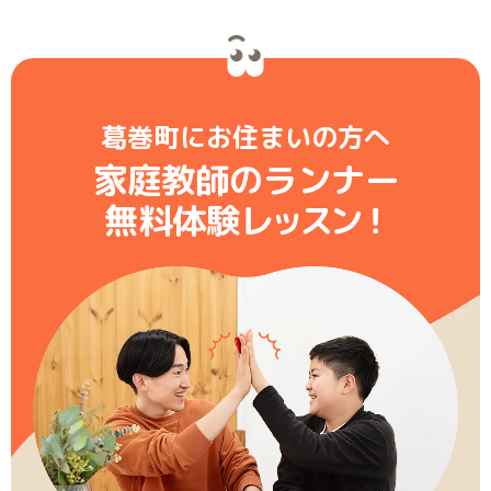
葛巻町にお住まいの方へ
家庭教師のランナー
無料体験レ
ッ
ス
ン
！