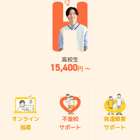
高校生
15,400
円 〜
オンライン
不登校
発達障害
指導
サポート
サポート