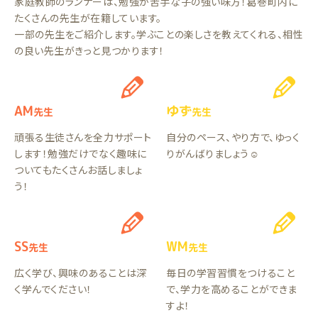
家庭教師のランナーは、勉強が苦手な子の強い味方！葛巻町内に
たくさんの先生が在籍しています。
一部の先生をご紹介します。学ぶことの楽しさを教えてくれる、相性
の良い先生がきっと見つかります！
AM
ゆず
先生
先生
頑張る生徒さんを全力サポート
自分のペース、やり方で、ゆっく
します！勉強だけでなく趣味に
りがんばりましょう☺︎
ついてもたくさんお話しましょ
う！
SS
WM
先生
先生
広く学び、興味のあることは深
毎日の学習習慣をつけること
く学んでください！
で、学力を高めることができま
すよ！