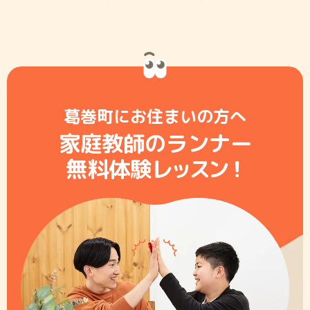
葛巻町にお住まいの方へ
家庭教師のランナー
無料体験レ
ッ
ス
ン
！