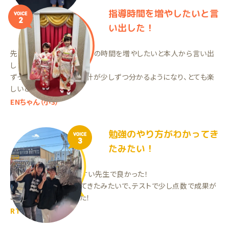
指導時間を増やしたいと言
VOICE
2
い出した！
先生が大好きで、家庭教師の時間を増やしたいと本人から言い出
しました！
ずっと分からなかった時計が少しずつ分かるようになり、とても楽
しいと喜んでいます。
ENちゃん（小3）
勉強のやり方がわかってき
VOICE
3
たみたい！
わからない所を聞きやすい先生で良かった！
勉強のやり方がわかってきたみたいで、テストで少し点数で成果が
みられて喜んでいました！
RTちゃん（中3）