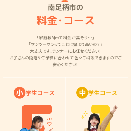
南足柄市の
料金
・
コース
「家庭教師って料金が高そう…」
「マンツーマンってことは塾より高いの？」
大丈夫です、ランナーにお任せください！
お子さんの段階やご予算に合わせて色々ご相談できますのでご
安心ください！
小
中
学
生
コ
ー
ス
学
生
コ
ー
ス