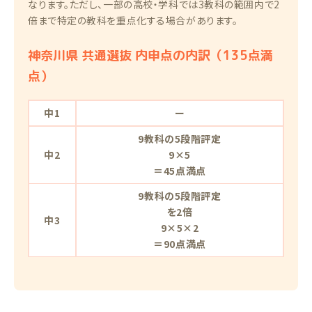
なります。ただし、一部の高校・学科では3教科の範囲内で2
倍まで特定の教科を重点化する場合があります。
神奈川県 共通選抜 内申点の内訳（135点満
点）
中1
ー
9教科の5段階評定
中2
9×5
＝45点満点
9教科の5段階評定
を2倍
中3
9×5×2
＝90点満点