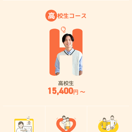
高
校
生
コ
ー
ス
高校生
15,400
円 〜