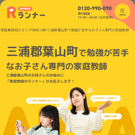
0120-990-090
受付時間：
menu
13:00〜20:00（土日定休）
家庭教師紹介エリア
神奈川県
三浦郡葉山町で勉強が苦手なお子さん専門の家庭教師
三浦郡葉山町
で
勉強が苦手
なお子さん
専門の家庭教師
三浦郡葉山町のお母さんのお悩みに
「家庭教師のランナー」がお応えします！