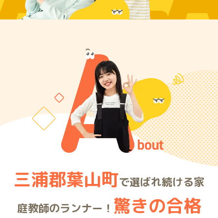
ARE
三浦郡葉山町
で選ばれ続ける家
驚きの合格
庭教師のランナー！