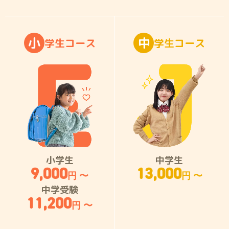
小
中
学
生
コ
ー
ス
学
生
コ
ー
ス
小学生
中学生
9,000
13,000
円 〜
円 〜
中学受験
11,200
円 〜