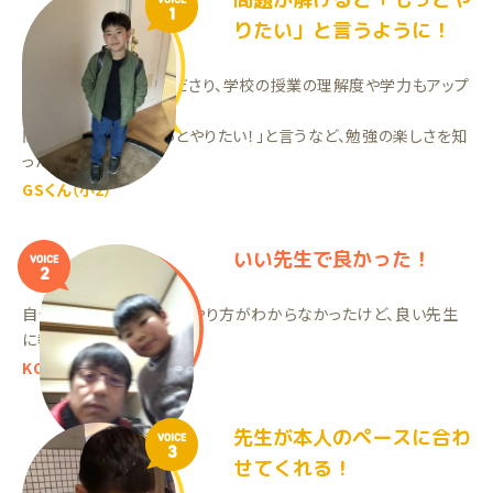
VOICE
1
りたい」と言うように！
先生が熱心に教えてくださり、学校の授業の理解度や学力もアップ
してきています。
問題が解けると、「もっとやりたい！」と言うなど、勉強の楽しさを知
ったようです！
GSくん（小2）
いい先生で良かった！
VOICE
2
自分で勉強していた時はやり方がわからなかったけど、良い先生
に教えてもらっています！
KOくん（小6）
先生が本人のペースに合わ
VOICE
3
せてくれる！