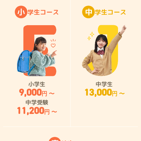
小
中
学
生
コ
ー
ス
学
生
コ
ー
ス
小学生
中学生
9,000
13,000
円 〜
円 〜
中学受験
11,200
円 〜