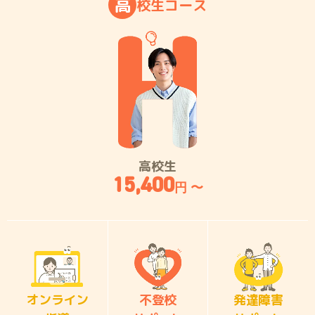
高
校
生
コ
ー
ス
高校生
15,400
円 〜
オンライン
不登校
発達障害