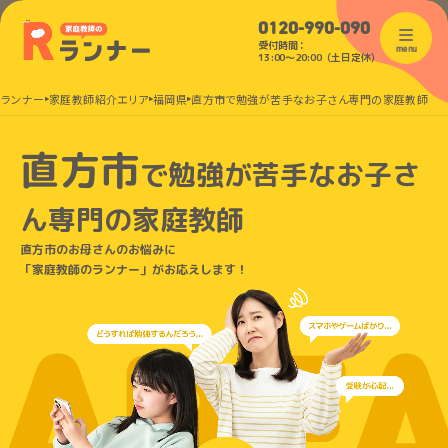
0120-990-090
受付時間：
menu
13:00〜20:00（土日定休）
のランナー
家庭教師紹介エリア
福岡県
直方市で勉強が苦手なお子さん専門の家庭教師
直方市
で
勉強が苦手なお子さ
ん
専門の家庭教師
直方市のお母さんのお悩みに
「家庭教師のランナー」がお応えします！