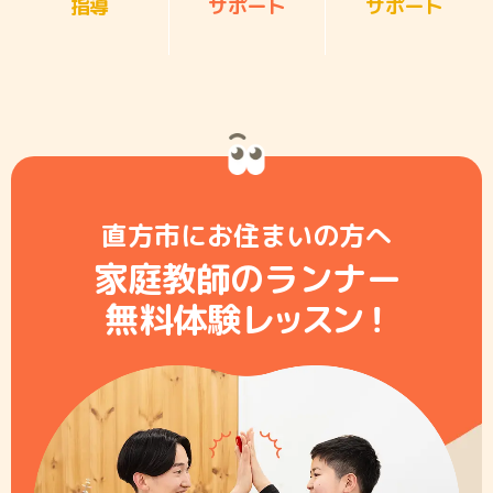
指導
サポート
サポート
直方市にお住まいの方へ
家庭教師のランナー
無料体験レ
ッ
ス
ン
！