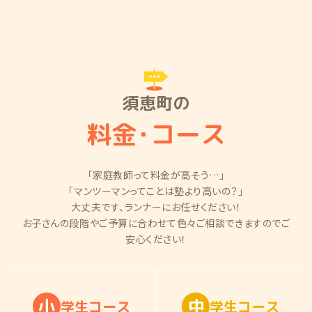
須恵町の
料金
・
コース
「家庭教師って料金が高そう…」
「マンツーマンってことは塾より高いの？」
大丈夫です、ランナーにお任せください！
お子さんの段階やご予算に合わせて色々ご相談できますのでご
安心ください！
小
中
学
生
コ
ー
ス
学
生
コ
ー
ス