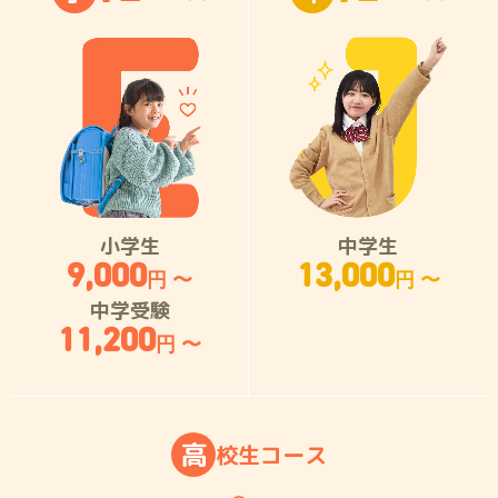
小学生
中学生
9,000
13,000
円 〜
円 〜
中学受験
11,200
円 〜
高
校
生
コ
ー
ス