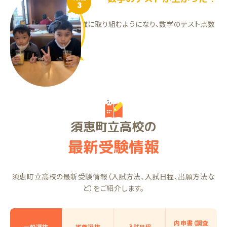
3
テスト前に積極的に勉強に取り組むようになり、数学のテスト点数
が上がりました！
TSくん（中2）
須恵町立高校の
最新受験情報
須恵町立高校の最新受験情報（入試方法、入試日程、出願方法な
ど）をご紹介します。
内申書（調査
一般選抜
推薦選抜
入試日程