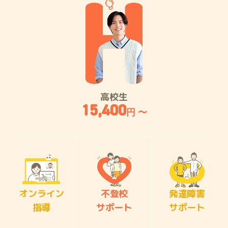
高校生
15,400
円 〜
オンライン
不登校
発達障害
指導
サポート
サポート