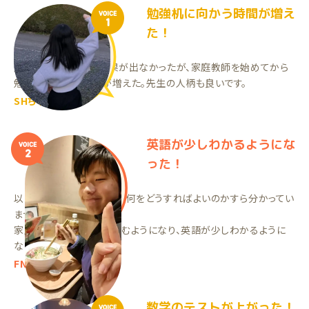
勉強机に向かう時間が増え
VOICE
1
た！
塾に通っていた頃は成果が出なかったが、家庭教師を始めてから
勉強机に向かう時間が増えた。先生の人柄も良いです。
SHちゃん（中3）
英語が少しわかるようにな
VOICE
2
った！
以前は学習の習慣がなく、何をどうすればよいのかすら分かってい
ませんでした。
家庭教師で学習に取り組むようになり、英語が少しわかるように
なりました！
FNくん（中2）
数学のテストが上がった！
VOICE