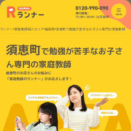
0120-990-090
受付時間：
menu
13:00〜20:00（土日定休）
のランナー
家庭教師紹介エリア
福岡県
須恵町で勉強が苦手なお子さん専門の家庭教師
須恵町
で
勉強が苦手なお子さ
ん
専門の家庭教師
須恵町のお母さんのお悩みに
「家庭教師のランナー」がお応えします！