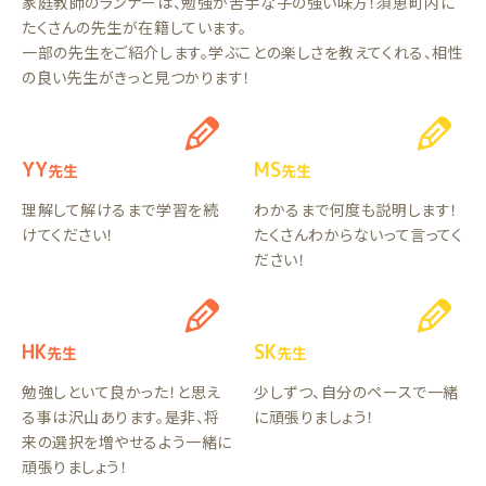
家庭教師のランナーは、勉強が苦手な子の強い味方！須恵町内に
たくさんの先生が在籍しています。
一部の先生をご紹介します。学ぶことの楽しさを教えてくれる、相性
の良い先生がきっと見つかります！
YY
MS
先生
先生
理解して解けるまで学習を続
わかるまで何度も説明します！
けてください！
たくさんわからないって言ってく
ださい！
HK
SK
先生
先生
勉強しといて良かった！と思え
少しずつ、自分のペースで一緒
る事は沢山あります。是非、将
に頑張りましょう！
来の選択を増やせるよう一緒に
頑張りましょう！