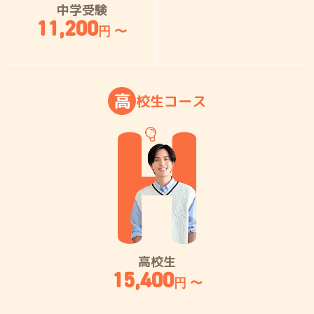
中学受験
11,200
円 〜
高
校
生
コ
ー
ス
高校生
15,400
円 〜