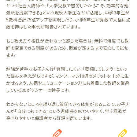
という社会人講師や、「大学受験で苦労したからこそ、効率的な勉
強法を提案できる」という現役大学生などが活躍し、中学3年生が
5教科合計75点アップを実現したり、小学6年生が算数で大幅に点
数を伸ばした事例が報告されています。
もし教え方や相性が合わないと感じた場合は、無料で何度でも教
師を変更できる制度があるため、担当が定まるまで安心して試せ
ます。
勉強が苦手なお子さんは「質問しにくい」「萎縮してしまう」といっ
た悩みを抱えがちですが、マンツーマン指導のメリットを十分に生
かせるよう、人柄やコミュニケーション力にも着目した教師を厳選
している点がランナーの特長です。
わからないところを繰り返し質問できる体制があることで、お子さ
んが「自分にもできる」という達成感を味わいやすく、学ぶ意欲が
高まりやすいと保護者から好評を得ています。