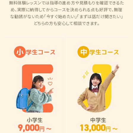
無料体験レッスンでは指導の進め方や見積もりを確認できるた
め、実際に納得してからコースを決められる点も好評で、無理
な勧誘がないため「今すぐ始めたい」「まずは話だけ聞きたい」
どちらの方も安心して相談できます。
小
中
学
生
コ
ー
ス
学
生
コ
ー
ス
小学生
中学生
9,000
13,000
円 〜
円 〜