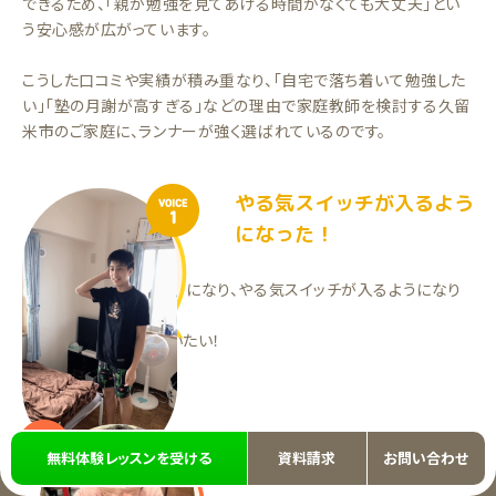
できるため、「親が勉強を見てあげる時間がなくても大丈夫」とい
う安心感が広がっています。
こうした口コミや実績が積み重なり、「自宅で落ち着いて勉強した
い」「塾の月謝が高すぎる」などの理由で家庭教師を検討する久留
米市のご家庭に、ランナーが強く選ばれているのです。
やる気スイッチが入るよう
VOICE
1
になった！
少しずつ理解できるようになり、やる気スイッチが入るようになり
ました。
このまま頑張ってもらいたい！
RKくん（中2）
勉強がわかるようになって
VOICE
2
無料体験レッスンを受ける
資料請求
お問い合わせ
きた！