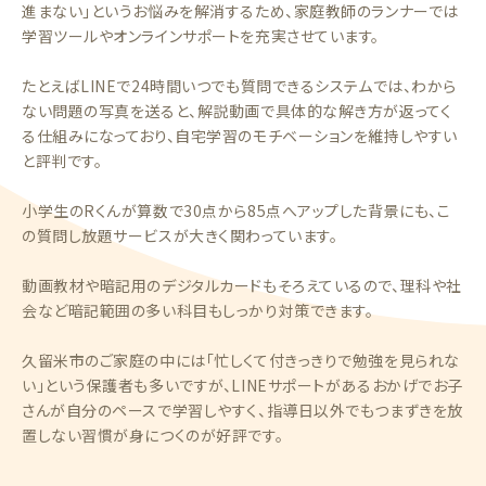
進まない」というお悩みを解消するため、家庭教師のランナーでは
学習ツールやオンラインサポートを充実させています。
たとえばLINEで24時間いつでも質問できるシステムでは、わから
ない問題の写真を送ると、解説動画で具体的な解き方が返ってく
る仕組みになっており、自宅学習のモチベーションを維持しやすい
と評判です。
小学生のRくんが算数で30点から85点へアップした背景にも、こ
の質問し放題サービスが大きく関わっています。
動画教材や暗記用のデジタルカードもそろえているので、理科や社
会など暗記範囲の多い科目もしっかり対策できます。
久留米市のご家庭の中には「忙しくて付きっきりで勉強を見られな
い」という保護者も多いですが、LINEサポートがあるおかげでお子
さんが自分のペースで学習しやすく、指導日以外でもつまずきを放
置しない習慣が身につくのが好評です。