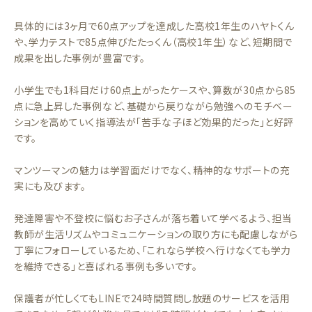
具体的には3ヶ月で60点アップを達成した高校1年生のハヤトくん
や、学力テストで85点伸びたたっくん（高校1年生）など、短期間で
成果を出した事例が豊富です。
小学生でも1科目だけ60点上がったケースや、算数が30点から85
点に急上昇した事例など、基礎から戻りながら勉強へのモチベー
ションを高めていく指導法が「苦手な子ほど効果的だった」と好評
です。
マンツーマンの魅力は学習面だけでなく、精神的なサポートの充
実にも及びます。
発達障害や不登校に悩むお子さんが落ち着いて学べるよう、担当
教師が生活リズムやコミュニケーションの取り方にも配慮しながら
丁寧にフォローしているため、「これなら学校へ行けなくても学力
を維持できる」と喜ばれる事例も多いです。
保護者が忙しくてもLINEで24時間質問し放題のサービスを活用