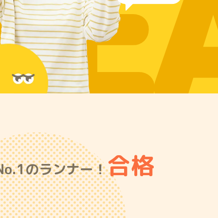
RE
合格
o.1のランナー！