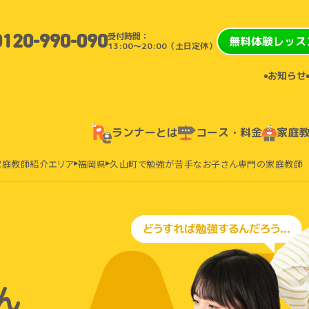
受付時間：
0120-990-090
無料体験レッス
13:00〜20:00（土日定休）
お知らせ
ランナーとは
コース・料金
家庭
家庭教師紹介エリア
福岡県
久山町で勉強が苦手なお子さん専門の家庭教師
ん