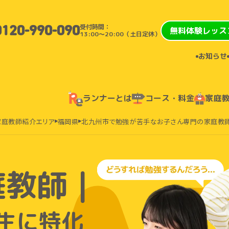
受付時間：
0120-990-090
無料体験レッス
13:00〜20:00（土日定休）
お知らせ
ランナーとは
コース・料金
家庭
家庭教師紹介エリア
福岡県
北九州市で勉強が苦手なお子さん専門の家庭教
庭教師｜
生に特化