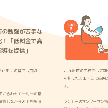
市の勉強が苦手な
化！「低料金で高
指導を提供」
い」「集団の塾では質問し
北九州市の学校では定期
を抱えたまま一気に範囲
す。
子に合わせて一対一の指
り確認しながら苦手を解消
ランナーのマンツーマン