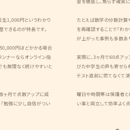
習を徹底し、焦らず確実
生1,000円というわかり
たとえば数学の分数計算
整できるのが特長です。
を再確認することで「わか
が上がった事例も多数あり
0,000円ほどかかる場合
ランナーならオンライン指
実際に、3ヶ月で60点ア
でも無理なく続けやすいと
びた中学生の声も寄せら
テスト直前に慌てなくて済
数ヶ月で点数アップに成
曜日や時間帯は保護者と
」「勉強に少し自信がつい
い事と両立して効率よく