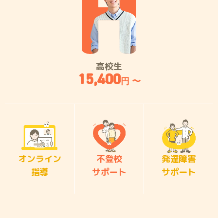
高校生
15,400
円 〜
オンライン
不登校
発達障害
指導
サポート
サポート