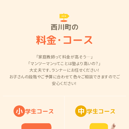
西川町の
料金
・
コース
「家庭教師って料金が高そう…」
「マンツーマンってことは塾より高いの？」
大丈夫です、ランナーにお任せください！
お子さんの段階やご予算に合わせて色々ご相談できますのでご
安心ください！
小
中
学
生
コ
ー
ス
学
生
コ
ー
ス