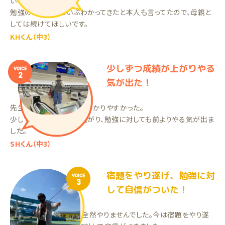
います。
勉強のやり方はだいぶわかってきたと本人も言ってたので、母親と
しては続けてほしいです。
KHくん（中3）
少しずつ成績が上がりやる
VOICE
2
気が出た！
先生が優しくて教え方も分かりやすかった。
少しずつですが成績が上がり、勉強に対しても前よりやる気が出ま
した。
SHくん（中3）
宿題をやり遂げ、勉強に対
VOICE
3
して自信がついた！
進研ゼミをしていたが、全然やりませんでした。今は宿題をやり遂