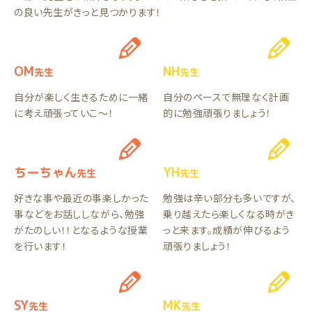
の良い先生がきっと見つかります！
OM
NH
先生
先生
自分が楽しく生きるために一緒
自分のペースで無理なく計画
に考え頑張っていこ〜！
的に勉強頑張りましょう！
ちーちゃん
YH
先生
先生
好きな事や最近の事楽しかった
勉強は辛い部分も多いですが、
事などをお話ししながら、勉強
乗り越えたら楽しくなる時がき
がたのしい！！となるような授業
っと来ます。成績が伸びるよう
を行います！
頑張りましょう！
SY
MK
先生
先生