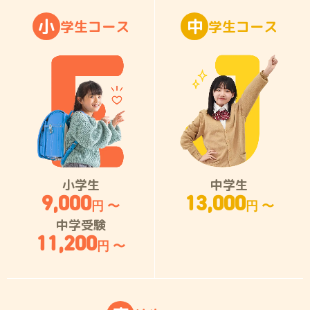
小
中
学
生
コ
ー
ス
学
生
コ
ー
ス
小学生
中学生
9,000
13,000
円 〜
円 〜
中学受験
11,200
円 〜