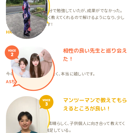
家庭教師をやる前は自分で勉強していたが、成果がでなかった。
今は先生がわかりやすく教えてくれるので解けるようになり、少し
ずつ自信がついています！
HKちゃん（中1）
相性の良い先生と巡り会え
VOICE
2
た！
今の先生ととても相性が良く、本当に嬉しいです。
ASちゃん（中2）
マンツーマンで教えてもら
VOICE
3
えるところが良い！
担当の先生の教え方も素晴らしく、子供個人に向き合って教えてく
れて、家庭教師にして満足している。