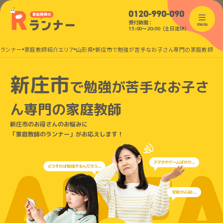
0120-990-090
受付時間：
menu
13:00〜20:00（土日定休）
のランナー
家庭教師紹介エリア
山形県
新庄市で勉強が苦手なお子さん専門の家庭教師
新庄市
で
勉強が苦手なお子さ
ん
専門の家庭教師
新庄市のお母さんのお悩みに
「家庭教師のランナー」がお応えします！