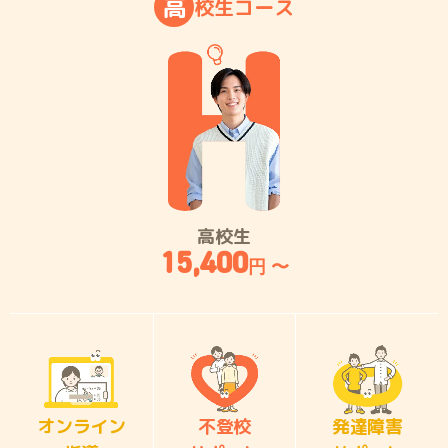
高
校
生
コ
ー
ス
高校生
15,400
円 〜
オンライン
不登校
発達障害