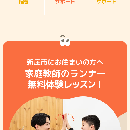
指導
サポート
サポート
新庄市にお住まいの方へ
家庭教師のランナー
無料体験レ
ッ
ス
ン
！