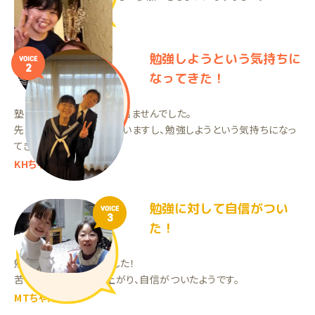
くん
勉強しようという気持ちに
VOICE
2
なってきた！
塾に通っていたが成果が出ませんでした。
先生が良い人で満足していますし、勉強しようという気持ちになっ
てきたと思います。
KHちゃん（中1）
勉強に対して自信がつい
VOICE
3
た！
勉強に前向きになりました！
苦手科目の理解度が上がり、自信がついたようです。
MTちゃん（中2）