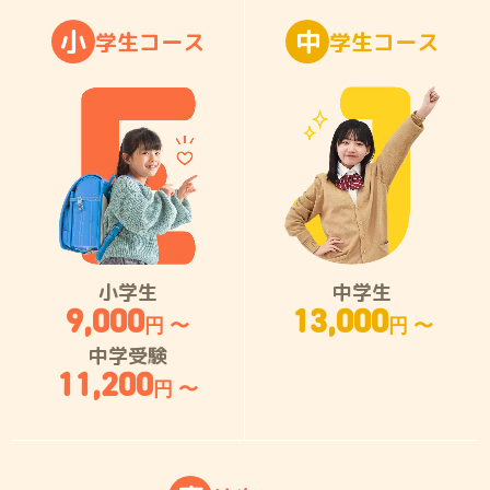
小
中
学
生
コ
ー
ス
学
生
コ
ー
ス
小学生
中学生
9,000
13,000
円 〜
円 〜
中学受験
11,200
円 〜