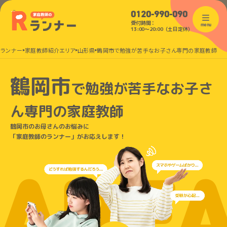
0120-990-090
受付時間：
menu
13:00〜20:00（土日定休）
のランナー
家庭教師紹介エリア
山形県
鶴岡市で勉強が苦手なお子さん専門の家庭教師
鶴岡市
で
勉強が苦手なお子さ
ん
専門の家庭教師
鶴岡市のお母さんのお悩みに
「家庭教師のランナー」がお応えします！