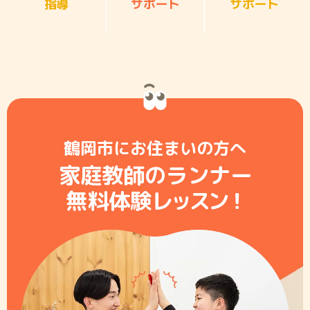
指導
サポート
サポート
鶴岡市にお住まいの方へ
家庭教師のランナー
無料体験レ
ッ
ス
ン
！