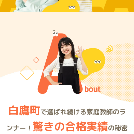
ARE
白鷹町
で選ばれ続ける家庭教師のラ
驚きの合格実績
ンナー！
の秘密