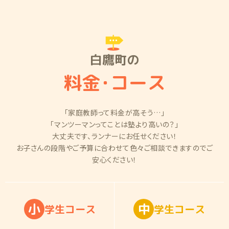
白鷹町の
料金
・
コース
「家庭教師って料金が高そう…」
「マンツーマンってことは塾より高いの？」
大丈夫です、ランナーにお任せください！
お子さんの段階やご予算に合わせて色々ご相談できますのでご
安心ください！
小
中
学
生
コ
ー
ス
学
生
コ
ー
ス