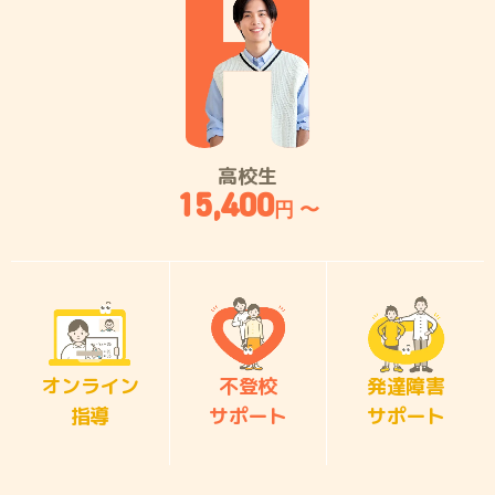
高校生
15,400
円 〜
オンライン
不登校
発達障害
指導
サポート
サポート