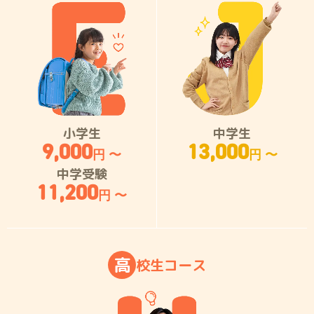
小学生
中学生
9,000
13,000
円 〜
円 〜
中学受験
11,200
円 〜
高
校
生
コ
ー
ス