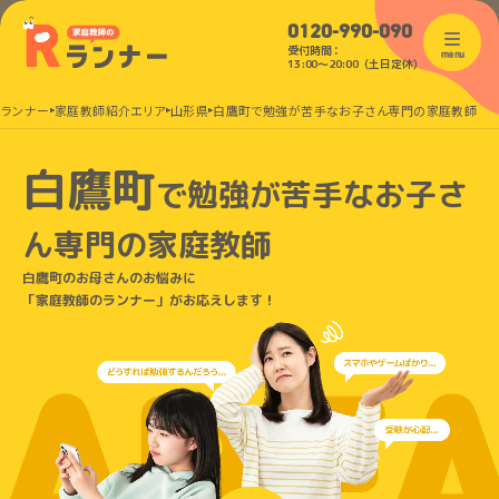
0120-990-090
受付時間：
menu
13:00〜20:00（土日定休）
のランナー
家庭教師紹介エリア
山形県
白鷹町で勉強が苦手なお子さん専門の家庭教師
白鷹町
で
勉強が苦手なお子さ
ん
専門の家庭教師
白鷹町のお母さんのお悩みに
「家庭教師のランナー」がお応えします！