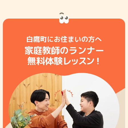
白鷹町にお住まいの方へ
家庭教師のランナー
無料体験レ
ッ
ス
ン
！