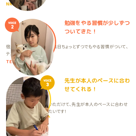
NKくん（小5）
勉強をやる習慣が少しずつ
VOICE
2
ついてきた！
宿題が出ることで、勉強を1日ちょっとずつでもやる習慣がついて、
テストの点数が上がった。
TEちゃん（小6）
先生が本人のペースに合わ
VOICE
3
せてくれる！
本人の特性を理解していただけて、先生が本人のペースに合わせ
てくださるので、ありがたいです！
YYくん（小6）