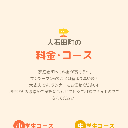
大石田町の
料金
・
コース
「家庭教師って料金が高そう…」
「マンツーマンってことは塾より高いの？」
大丈夫です、ランナーにお任せください！
お子さんの段階やご予算に合わせて色々ご相談できますのでご
安心ください！
小
中
学
生
コ
ー
ス
学
生
コ
ー
ス