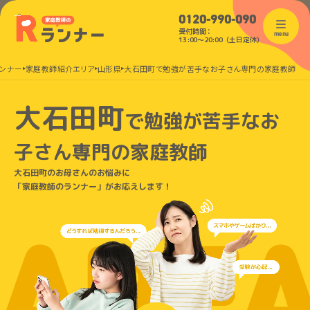
0120-990-090
受付時間：
menu
13:00〜20:00（土日定休）
ンナー
家庭教師紹介エリア
山形県
大石田町で勉強が苦手なお子さん専門の家庭教師
大石田町
で
勉強が苦手なお
子さん
専門の家庭教師
大石田町のお母さんのお悩みに
「家庭教師のランナー」がお応えします！