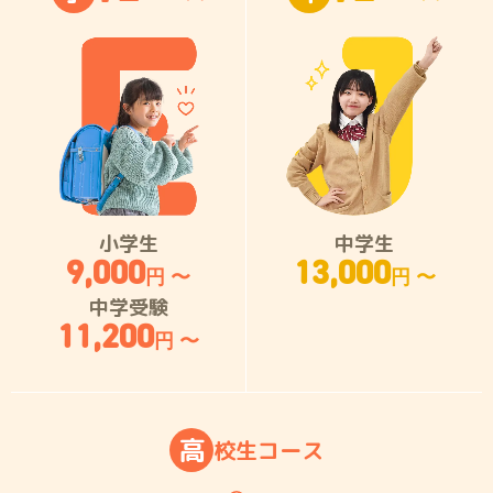
小学生
中学生
9,000
13,000
円 〜
円 〜
中学受験
11,200
円 〜
高
校
生
コ
ー
ス