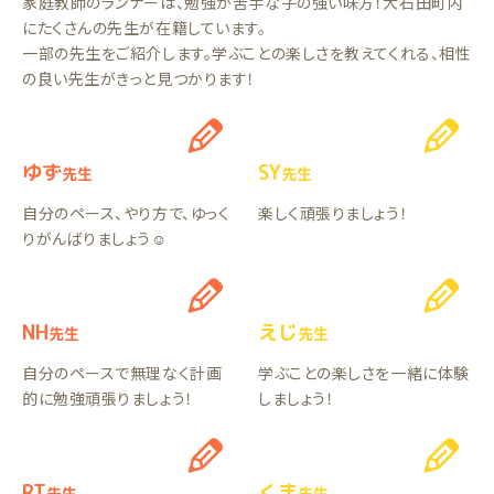
家庭教師のランナーは、勉強が苦手な子の強い味方！大石田町内
にたくさんの先生が在籍しています。
一部の先生をご紹介します。学ぶことの楽しさを教えてくれる、相性
の良い先生がきっと見つかります！
ゆず
SY
先生
先生
自分のペース、やり方で、ゆっく
楽しく頑張りましょう！
りがんばりましょう☺︎
NH
えじ
先生
先生
自分のペースで無理なく計画
学ぶことの楽しさを一緒に体験
的に勉強頑張りましょう！
しましょう！
RT
くま
先生
先生