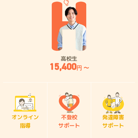
高校生
15,400
円 〜
オンライン
不登校
発達障害
指導
サポート
サポート