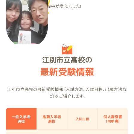
頑張ったことをほめる機会が増えました！
THくん（中1）
江別市立高校の
最新受験情報
江別市立高校の最新受験情報（入試方法、入試日程、出願方法な
ど）をご紹介します。
一般入学者
推薦入学者
個人調査書
入試日程
選抜
選抜
（内申書）