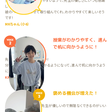
分かりにくい問題も聞きやすいようで、先生の優しさにいつも感謝
しています。
娘のペースに合わせて取り組んでくれ、わかりやすくて楽しいそう
です！
MKちゃん（小6）
授業がわかりやすく、進ん
VOICE
2
で机に向かうように！
先生の授業が分かりやすい！
分からなかった問題が分かるようになって、進んで机に向かうよう
になった。
KNちゃん（小5）
褒める機会が増えた！
VOICE
3
家でやれるのがいいし、先生が優しいので無理なくできるのがいい
です。