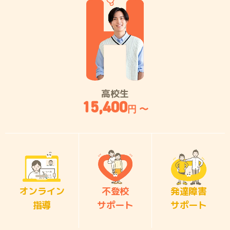
高校生
15,400
円 〜
オンライン
不登校
発達障害
指導
サポート
サポート