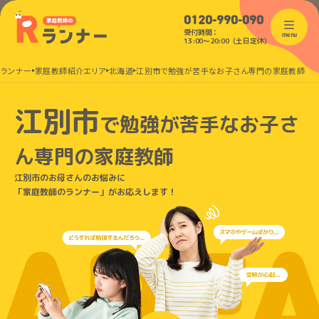
0120-990-090
受付時間：
menu
13:00〜20:00（土日定休）
のランナー
家庭教師紹介エリア
北海道
江別市で勉強が苦手なお子さん専門の家庭教師
江別市
で
勉強が苦手なお子さ
ん
専門の家庭教師
江別市のお母さんのお悩みに
「家庭教師のランナー」がお応えします！