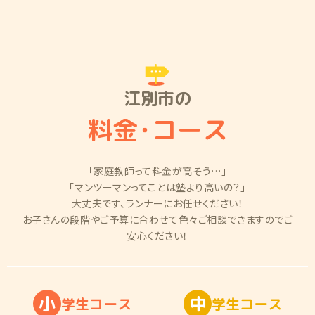
江別市の
料金
・
コース
「家庭教師って料金が高そう…」
「マンツーマンってことは塾より高いの？」
大丈夫です、ランナーにお任せください！
お子さんの段階やご予算に合わせて色々ご相談できますのでご
安心ください！
小
中
学
生
コ
ー
ス
学
生
コ
ー
ス