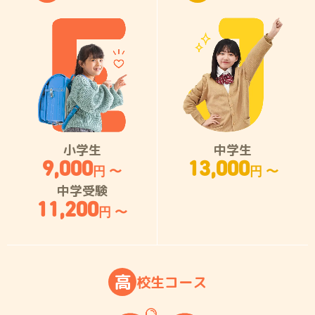
小学生
中学生
9,000
13,000
円 〜
円 〜
中学受験
11,200
円 〜
高
校
生
コ
ー
ス