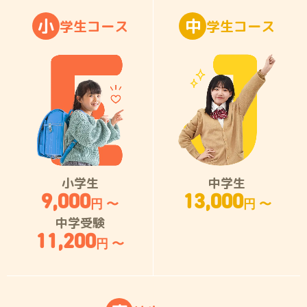
小
中
学
生
コ
ー
ス
学
生
コ
ー
ス
小学生
中学生
9,000
13,000
円 〜
円 〜
中学受験
11,200
円 〜