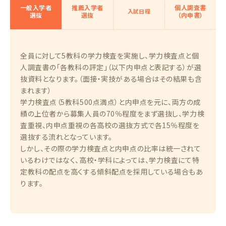
一般入学者
推薦入学者
個人調査書
入試日程
選抜
選抜
（内申書）
全員に対して5教科の学力検査を実施し、学力検査点と個
人調査書の「各教科の評定」（以下内申点と表記する）が選
抜資料となります。（面接・実技がある場合はその結果も含
まれます）
学力検査点（5教科500点満点）と内申点を元に、両方の成
績の上位者から募集人員の70％程度をまず選抜し、学力検
査重視、内申点重視の各高校の選抜方式で各15％程度を
選抜する流れとなっています。
しかし、その際の学力検査点と内申点の比率は統一されて
いるわけではなく、高校・学科によっては、学力検査にて特
定教科の配点を高くする傾斜配点を採用している場合もあ
ります。