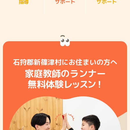
指導
サポート
サポート
石狩郡新篠津村にお住まいの方へ
家庭教師のランナー
無料体験レ
ッ
ス
ン
！