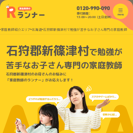
0120-990-090
受付時間：
menu
13:00〜20:00（土日定休）
家庭教師紹介エリア
北海道
石狩郡新篠津村で勉強が苦手なお子さん専門の家庭教師
石狩郡新篠津村
で
勉強が
苦手なお子さん
専門の家庭教師
石狩郡新篠津村のお母さんのお悩みに
「家庭教師のランナー」がお応えします！