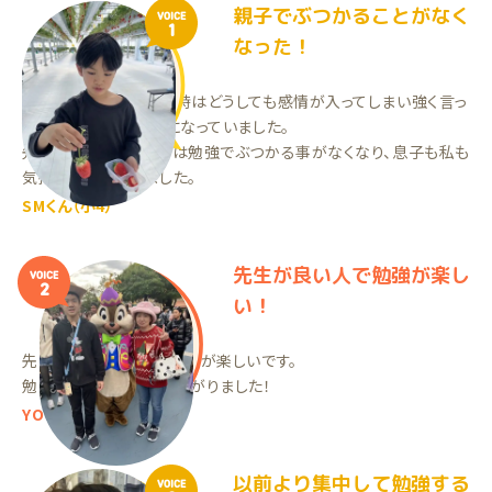
親子でぶつかることがなく
VOICE
1
なった！
母が勉強を教えていた時はどうしても感情が入ってしまい強く言っ
てしまったりして喧嘩になっていました。
先生にお願いしてからは勉強でぶつかる事がなくなり、息子も私も
気持ちが楽になりました。
SMくん（小4）
先生が良い人で勉強が楽し
VOICE
2
い！
先生がいい人なので、勉強が楽しいです。
勉強に対してやる気が上がりました！
YOくん（中3）
以前より集中して勉強する
VOICE