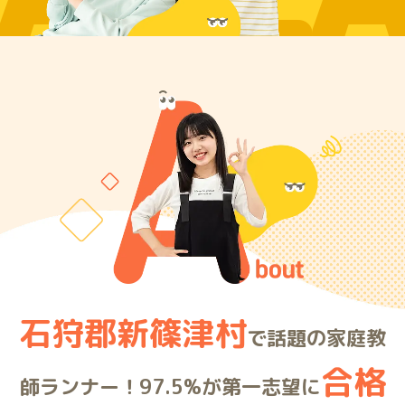
ARE
石狩郡新篠津村
で話題の家庭教
合格
師ランナー！97.5%が第一志望に