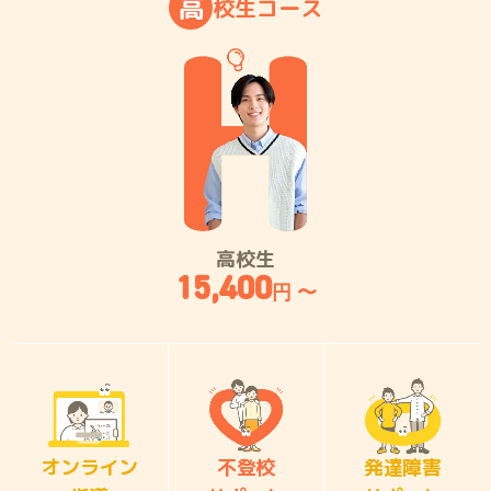
高
校
生
コ
ー
ス
高校生
15,400
円 〜
オンライン
不登校
発達障害