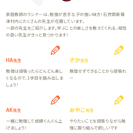
家庭教師のランナーは、勉強が苦手な子の強い味方！石狩郡新篠
津村内にたくさんの先生が在籍しています。
一部の先生をご紹介します。学ぶことの楽しさを教えてくれる、相性
の良い先生がきっと見つかります！
HA
さか
先生
先生
勉強は頑張ったらどんどん楽し
無理せずできることから頑張れ
くなるので、1歩目を踏み出しま
ー
しょう！
AK
みやこ
先生
先生
一緒に勉強して成績ぐんぐん上
やりたいことを頑張りながら勉
げましょう！
強に取り組んで欲しいです