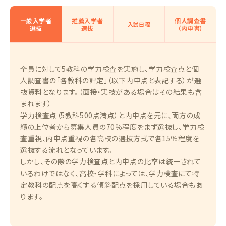
一般入学者
推薦入学者
個人調査書
入試日程
選抜
選抜
（内申書）
全員に対して5教科の学力検査を実施し、学力検査点と個
人調査書の「各教科の評定」（以下内申点と表記する）が選
抜資料となります。（面接・実技がある場合はその結果も含
まれます）
学力検査点（5教科500点満点）と内申点を元に、両方の成
績の上位者から募集人員の70％程度をまず選抜し、学力検
査重視、内申点重視の各高校の選抜方式で各15％程度を
選抜する流れとなっています。
しかし、その際の学力検査点と内申点の比率は統一されて
いるわけではなく、高校・学科によっては、学力検査にて特
定教科の配点を高くする傾斜配点を採用している場合もあ
ります。