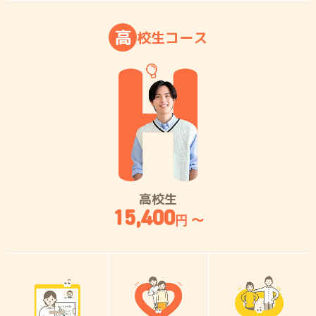
高
校
生
コ
ー
ス
高校生
15,400
円 〜