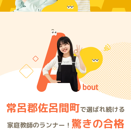
ARE
常呂郡佐呂間町
で選ばれ続ける
驚きの合格
家庭教師のランナー！