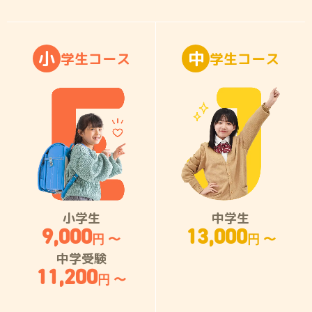
小
中
学
生
コ
ー
ス
学
生
コ
ー
ス
小学生
中学生
9,000
13,000
円 〜
円 〜
中学受験
11,200
円 〜