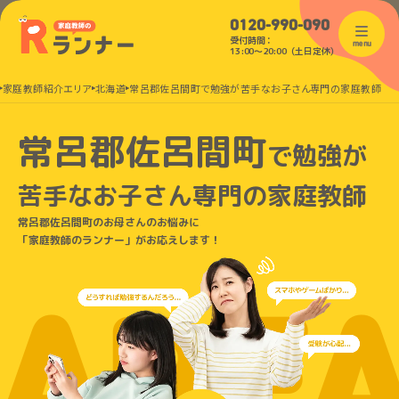
0120-990-090
受付時間：
menu
13:00〜20:00（土日定休）
家庭教師紹介エリア
北海道
常呂郡佐呂間町で勉強が苦手なお子さん専門の家庭教師
常呂郡佐呂間町
で
勉強が
苦手なお子さん
専門の家庭教師
常呂郡佐呂間町のお母さんのお悩みに
「家庭教師のランナー」がお応えします！