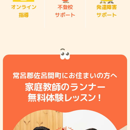
オンライン
不登校
発達障害
指導
サポート
サポート
常呂郡佐呂間町にお住まいの方へ
家庭教師のランナー
無料体験レ
ッ
ス
ン
！