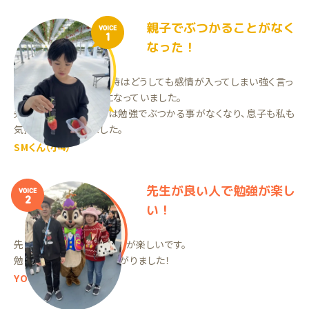
親子でぶつかることがなく
VOICE
1
なった！
母が勉強を教えていた時はどうしても感情が入ってしまい強く言っ
てしまったりして喧嘩になっていました。
先生にお願いしてからは勉強でぶつかる事がなくなり、息子も私も
気持ちが楽になりました。
SMくん（小4）
先生が良い人で勉強が楽し
VOICE
2
い！
先生がいい人なので、勉強が楽しいです。
勉強に対してやる気が上がりました！
YOくん（中3）