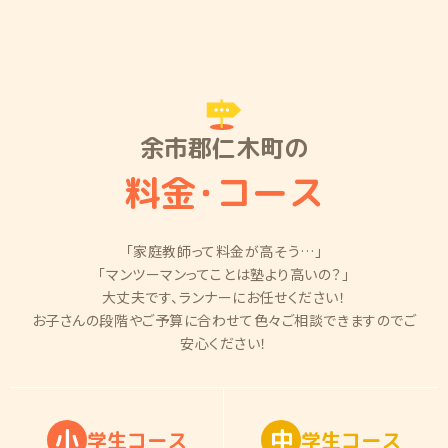
余市郡仁木町の
料金
・
コース
「家庭教師って料金が高そう…」
「マンツーマンってことは塾より高いの？」
大丈夫です、ランナーにお任せください！
お子さんの段階やご予算に合わせて色々ご相談できますのでご
安心ください！
小
中
学
生
コ
ー
ス
学
生
コ
ー
ス