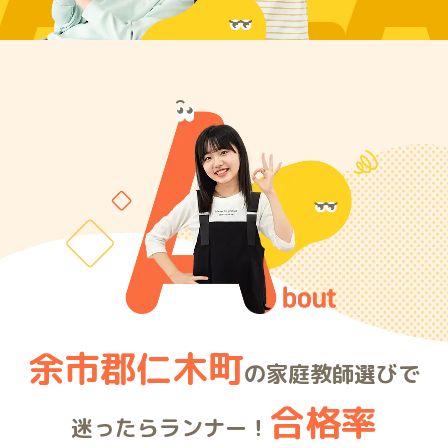
ARE
余市郡仁木町
の家庭教師選びで
合格率
迷ったらランナー！