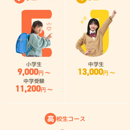
小学生
中学生
9,000
13,000
円 〜
円 〜
中学受験
11,200
円 〜
高
校
生
コ
ー
ス