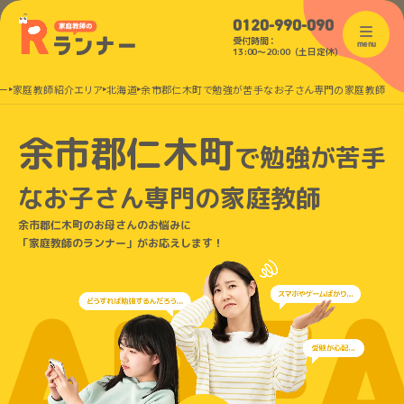
0120-990-090
受付時間：
menu
13:00〜20:00（土日定休）
ー
家庭教師紹介エリア
北海道
余市郡仁木町で勉強が苦手なお子さん専門の家庭教師
余市郡仁木町
で
勉強が苦手
なお子さん
専門の家庭教師
余市郡仁木町のお母さんのお悩みに
「家庭教師のランナー」がお応えします！