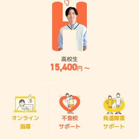
高校生
15,400
円 〜
オンライン
不登校
発達障害
指導
サポート
サポート