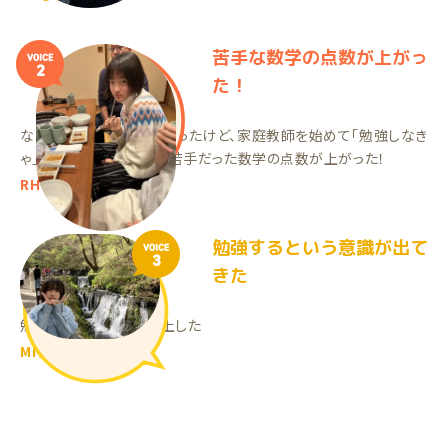
苦手な数学の点数が上がっ
VOICE
2
た！
ながら勉強で成績が悪かったけど、家庭教師を始めて「勉強しなき
ゃ」という意欲に繋がり、苦手だった数学の点数が上がった！
RHちゃん（中1）
勉強するという意識が出て
VOICE
3
きた
勉強に対して意識が向上した
MIちゃん（中2）