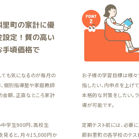
斜里町の家計に優
金設定！質の高い
お手頃価格で
しても気になるのが毎月の
お子様の学習目標は様々
円、個別指導塾や家庭教師
指したい、内申点を上げ
の金額、正直なところ家計
本格的な対策をしたい。
導が可能です。
小中学生900円、高校生
定期テスト前には、必要
見ると、月々15,000円か
郡斜里町の各学校のテス