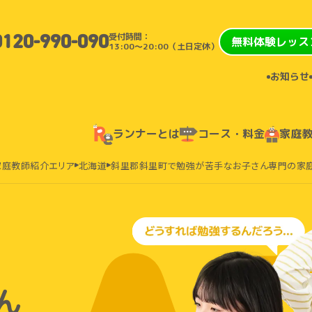
受付時間：
0120-990-090
無料体験レッス
13:00〜20:00（土日定休）
お知らせ
ランナーとは
コース・料金
家庭
家庭教師紹介エリア
北海道
斜里郡斜里町で勉強が苦手なお子さん専門の家
ん