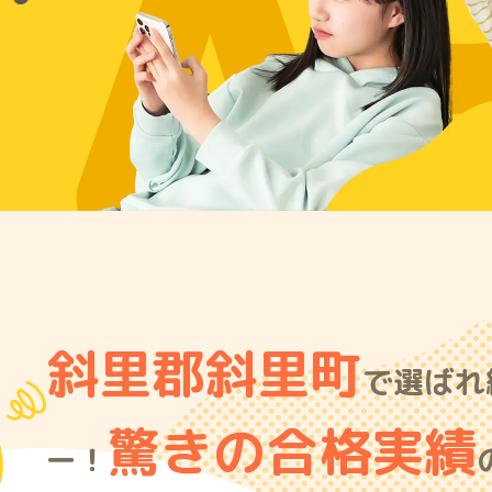
A
斜里郡斜里町
で選ばれ
驚きの合格実績
ー！