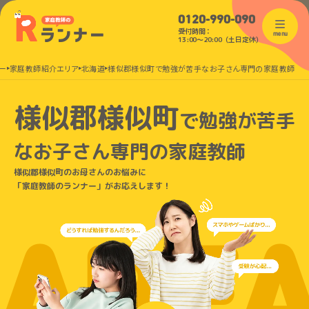
0120-990-090
受付時間：
menu
13:00〜20:00（土日定休）
ー
家庭教師紹介エリア
北海道
様似郡様似町で勉強が苦手なお子さん専門の家庭教師
様似郡様似町
で
勉強が苦手
なお子さん
専門の家庭教師
様似郡様似町のお母さんのお悩みに
「家庭教師のランナー」がお応えします！