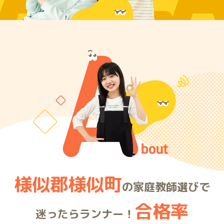
ARE
様似郡様似町
の家庭教師選びで
合格率
迷ったらランナー！