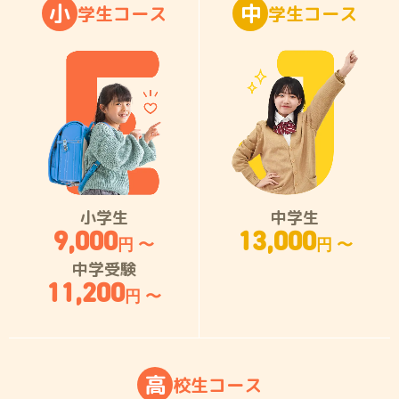
小
中
学
生
コ
ー
ス
学
生
コ
ー
ス
小学生
中学生
9,000
13,000
円 〜
円 〜
中学受験
11,200
円 〜
高
校
生
コ
ー
ス