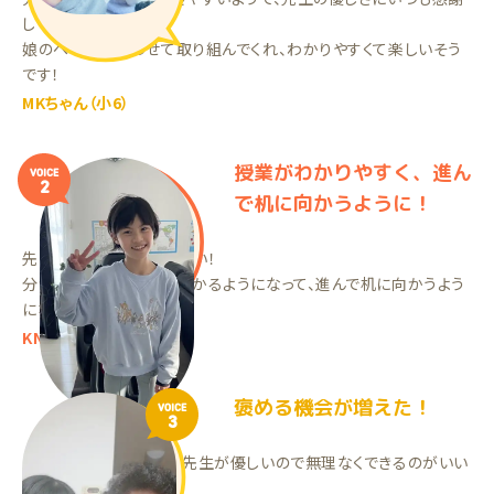
しています。
娘のペースに合わせて取り組んでくれ、わかりやすくて楽しいそう
です！
MKちゃん（小6）
授業がわかりやすく、進ん
VOICE
2
で机に向かうように！
先生の授業が分かりやすい！
分からなかった問題が分かるようになって、進んで机に向かうよう
になった。
KNちゃん（小5）
褒める機会が増えた！
VOICE
3
家でやれるのがいいし、先生が優しいので無理なくできるのがいい
です。