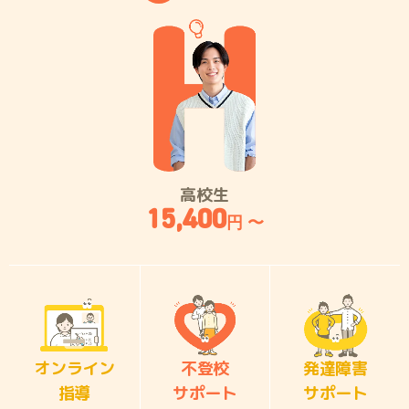
高校生
15,400
円 〜
オンライン
不登校
発達障害
指導
サポート
サポート