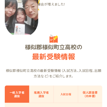
頑張ったことをほめる機会が増えました！
THくん（中1）
様似郡様似町立高校の
最新受験情報
様似郡様似町立高校の最新受験情報（入試方法、入試日程、出願
方法など）をご紹介します。
一般入学者
推薦入学者
個人調査書
入試日程
選抜
選抜
（内申書）