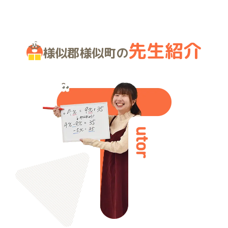
先生紹介
様似郡様似町の