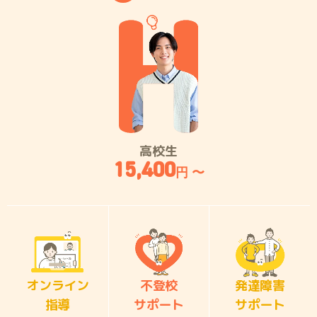
高校生
15,400
円 〜
オンライン
不登校
発達障害
指導
サポート
サポート