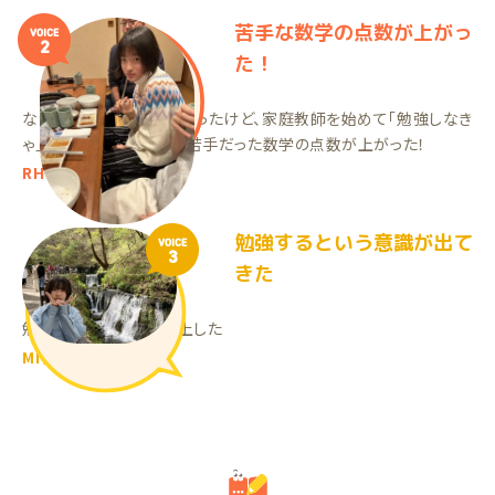
苦手な数学の点数が上がっ
VOICE
2
た！
ながら勉強で成績が悪かったけど、家庭教師を始めて「勉強しなき
ゃ」という意欲に繋がり、苦手だった数学の点数が上がった！
RHちゃん（中1）
勉強するという意識が出て
VOICE
3
きた
勉強に対して意識が向上した
MIちゃん（中2）