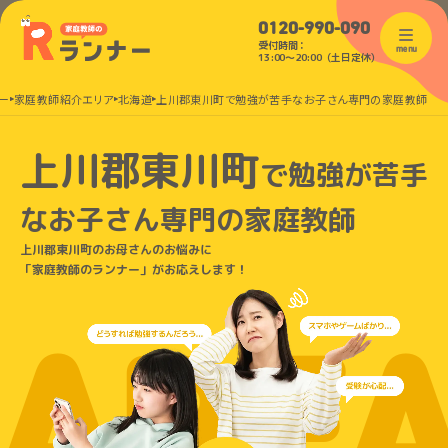
0120-990-090
受付時間：
menu
13:00〜20:00（土日定休）
ー
家庭教師紹介エリア
北海道
上川郡東川町で勉強が苦手なお子さん専門の家庭教師
上川郡東川町
で
勉強が苦手
なお子さん
専門の家庭教師
上川郡東川町のお母さんのお悩みに
「家庭教師のランナー」がお応えします！