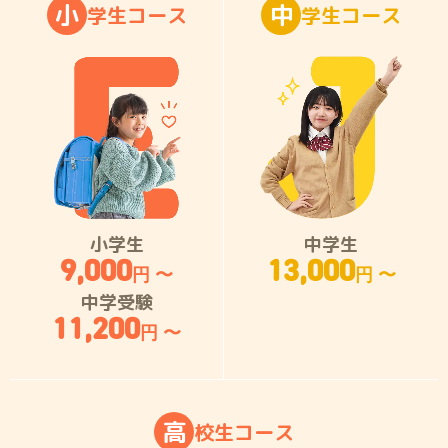
小
中
学
生
コ
ー
ス
学
生
コ
ー
ス
小学生
中学生
9,000
13,000
円 〜
円 〜
中学受験
11,200
円 〜
高
校
生
コ
ー
ス