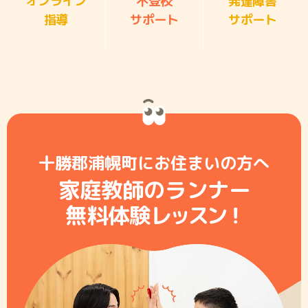
オンライン
不登校
発達障害
指導
サポート
サポート
十勝郡浦幌町にお住まいの方へ
家庭教師のランナー
無料体験レ
ッ
ス
ン
！