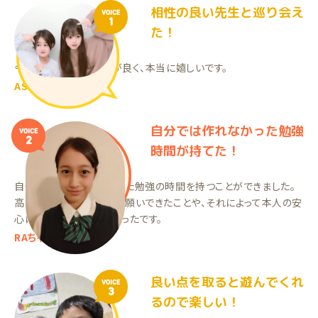
相性の良い先生と巡り会え
VOICE
1
た！
今の先生ととても相性が良く、本当に嬉しいです。
ASちゃん（中2）
自分では作れなかった勉強
VOICE
2
時間が持てた！
自分一人では作れなかった勉強の時間を持つことができました。
高校受験の前に対策をお願いできたことや、それによって本人の安
心に繋がったことが良かったです。
RAちゃん（中3）
良い点を取ると遊んでくれ
VOICE
3
るので楽しい！