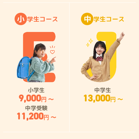
小
中
学
生
コ
ー
ス
学
生
コ
ー
ス
小学生
中学生
9,000
13,000
円 〜
円 〜
中学受験
11,200
円 〜