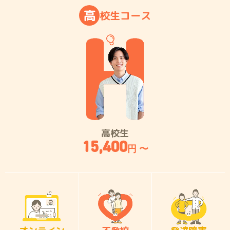
高
校
生
コ
ー
ス
高校生
15,400
円 〜