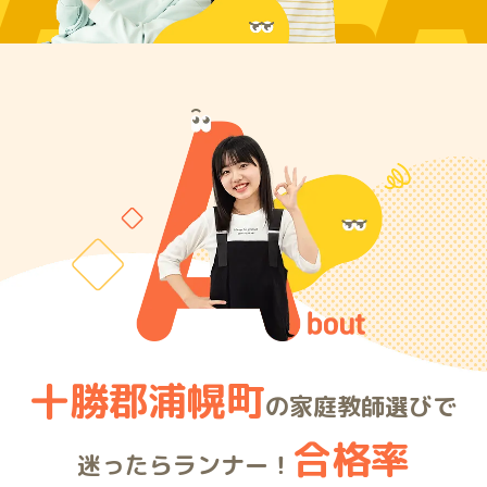
ARE
十勝郡浦幌町
の家庭教師選びで
合格率
迷ったらランナー！