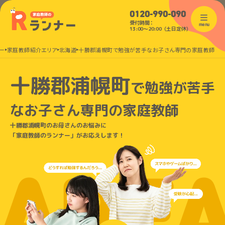
0120-990-090
受付時間：
menu
13:00〜20:00（土日定休）
ー
家庭教師紹介エリア
北海道
十勝郡浦幌町で勉強が苦手なお子さん専門の家庭教師
十勝郡浦幌町
で
勉強が苦手
なお子さん
専門の家庭教師
十勝郡浦幌町のお母さんのお悩みに
「家庭教師のランナー」がお応えします！