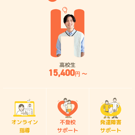
高校生
15,400
円 〜
オンライン
不登校
発達障害
指導
サポート
サポート