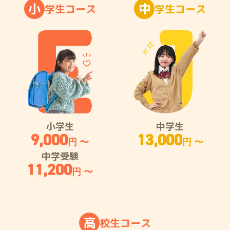
小
中
学
生
コ
ー
ス
学
生
コ
ー
ス
小学生
中学生
9,000
13,000
円 〜
円 〜
中学受験
11,200
円 〜
高
校
生
コ
ー
ス