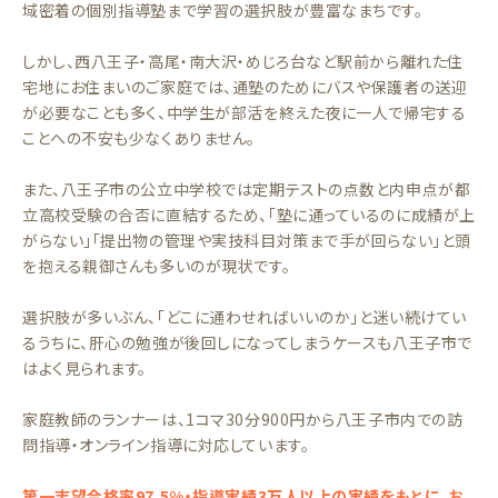
域密着の個別指導塾まで学習の選択肢が豊富なまちです。
しかし、西八王子・高尾・南大沢・めじろ台など駅前から離れた住
宅地にお住まいのご家庭では、通塾のためにバスや保護者の送迎
が必要なことも多く、中学生が部活を終えた夜に一人で帰宅する
ことへの不安も少なくありません。
また、八王子市の公立中学校では定期テストの点数と内申点が都
立高校受験の合否に直結するため、「塾に通っているのに成績が上
がらない」「提出物の管理や実技科目対策まで手が回らない」と頭
を抱える親御さんも多いのが現状です。
選択肢が多いぶん、「どこに通わせればいいのか」と迷い続けてい
るうちに、肝心の勉強が後回しになってしまうケースも八王子市で
はよく見られます。
家庭教師のランナーは、1コマ30分900円から八王子市内での訪
問指導・オンライン指導に対応しています。
第一志望合格率97.5%・指導実績3万人以上の実績をもとに、お