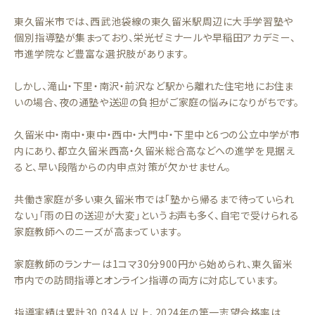
東久留米市では、西武池袋線の東久留米駅周辺に大手学習塾や
個別指導塾が集まっており、栄光ゼミナールや早稲田アカデミー、
市進学院など豊富な選択肢があります。
しかし、滝山・下里・南沢・前沢など駅から離れた住宅地にお住ま
いの場合、夜の通塾や送迎の負担がご家庭の悩みになりがちです。
久留米中・南中・東中・西中・大門中・下里中と6つの公立中学が市
内にあり、都立久留米西高・久留米総合高などへの進学を見据え
ると、早い段階からの内申点対策が欠かせません。
共働き家庭が多い東久留米市では「塾から帰るまで待っていられ
ない」「雨の日の送迎が大変」というお声も多く、自宅で受けられる
家庭教師へのニーズが高まっています。
家庭教師のランナーは1コマ30分900円から始められ、東久留米
市内での訪問指導とオンライン指導の両方に対応しています。
指導実績は累計30,034人以上、2024年の第一志望合格率は