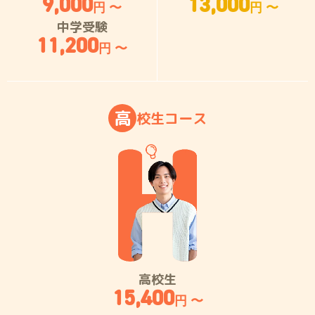
9,000
13,000
円 〜
円 〜
中学受験
11,200
円 〜
高
校
生
コ
ー
ス
高校生
15,400
円 〜