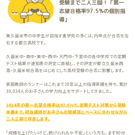
受験まで二人三脚！「第一
志望合格率97.5%の個別指
導」
東久留米市の中学生が目指す進学先の多くは、内申点が合否を左
右する都立高校です。
久留米中・南中・東中・西中・大門中・下里中の各中学校での定期
テスト結果が通知表の評定に直結し、その評定が都立久留米西
高・久留米総合高をはじめとした高校受験の合否に影響します。
家庭教師のランナーはこれまで20年以上の指導実績を持ち、累計
30,034人のお子さんの学力向上をサポートしてきました。
2024年の第一志望合格率は97.5%で、定期テスト対策から受験
本番まで、担当講師がお子さんの理解度とペースに合わせながら
二人三脚で伴走します。
「成績を上げたいけど、続けられるか不安」という方も、まず90分