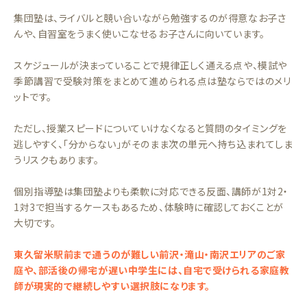
集団塾は、ライバルと競い合いながら勉強するのが得意なお子さ
んや、自習室をうまく使いこなせるお子さんに向いています。
スケジュールが決まっていることで規律正しく通える点や、模試や
季節講習で受験対策をまとめて進められる点は塾ならではのメリ
ットです。
ただし、授業スピードについていけなくなると質問のタイミングを
逃しやすく、「分からない」がそのまま次の単元へ持ち込まれてしま
うリスクもあります。
個別指導塾は集団塾よりも柔軟に対応できる反面、講師が1対2・
1対3で担当するケースもあるため、体験時に確認しておくことが
大切です。
東久留米駅前まで通うのが難しい前沢・滝山・南沢エリアのご家
庭や、部活後の帰宅が遅い中学生には、自宅で受けられる家庭教
師が現実的で継続しやすい選択肢になります。