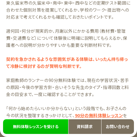
東久留米市の久留米中・南中・東中・西中などの定期テスト範囲に
合わせた個別対策を提案してくれるか、学校のワーク・提出物への
対応まで考えてくれるかも確認しておきたいポイントです。
週何回・何分が現実的か、月謝以外にかかる費用（教材費・管理
費・交通費など）について体験後に明確に説明してもらえるか、保
護者への説明が分かりやすいかも重要な判断材料です。
契約を急かされるような雰囲気がある体験は、いったん持ち帰っ
て冷静に検討するのが賢明な判断です。
家庭教師のランナーの90分無料体験では、現在の学習状況・苦手
の原因・今後の学習方針・合いそうな先生のタイプ・指導回数と料
金の目安まで、一度に確認することができます。
「何から始めたらいいか分からない」という段階でも、お子さんの
今の状況を整理するきっかけとして、
90分の無料体験レッスン
を
お気軽にお試しください。
無料体験レッスンを受ける
資料請求
お問い合わせ