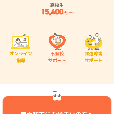
高校生
15,400
円 〜
オンライン
不登校
発達障害
指導
サポート
サポート