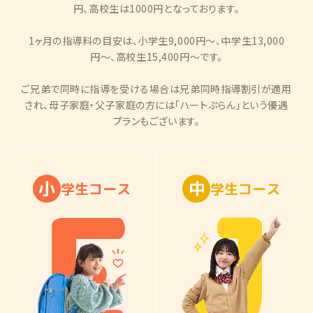
円、高校生は1000円となっております。
1ヶ月の指導料の目安は、小学生9,000円〜、中学生13,000
円〜、高校生15,400円〜です。
ご兄弟で同時に指導を受ける場合は兄弟同時指導割引が適用
され、母子家庭・父子家庭の方には「ハートぷらん」という優遇
プランもございます。
小
中
学
生
コ
ー
ス
学
生
コ
ー
ス