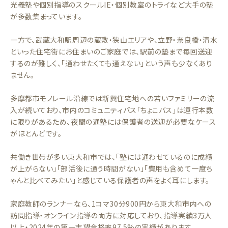
光義塾や個別指導のスクールIE・個別教室のトライなど大手の塾
が多数集まっています。
一方で、武蔵大和駅周辺の蔵敷・狭山エリアや、立野・奈良橋・清水
といった住宅街にお住まいのご家庭では、駅前の塾まで毎回送迎
するのが難しく、「通わせたくても通えない」という声も少なくあり
ません。
多摩都市モノレール沿線では新興住宅地への若いファミリーの流
入が続いており、市内のコミュニティバス「ちょこバス」は運行本数
に限りがあるため、夜間の通塾には保護者の送迎が必要なケース
がほとんどです。
共働き世帯が多い東大和市では、「塾には通わせているのに成績
が上がらない」「部活後に通う時間がない」「費用も含めて一度ち
ゃんと比べてみたい」と感じている保護者の声をよく耳にします。
家庭教師のランナーなら、1コマ30分900円から東大和市内への
訪問指導・オンライン指導の両方に対応しており、指導実績3万人
以上・2024年の第一志望合格率97.5%の実績があります。