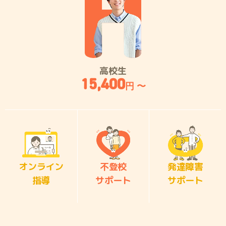
高校生
15,400
円 〜
オンライン
不登校
発達障害
指導
サポート
サポート