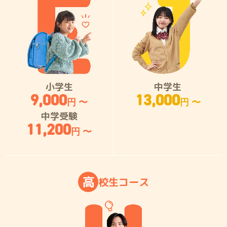
小学生
中学生
9,000
13,000
円 〜
円 〜
中学受験
11,200
円 〜
高
校
生
コ
ー
ス