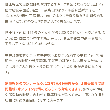
世田谷区で家庭教師を検討する場合、まず気になるのは、三軒茶
屋や成城学園前、経堂、千歳烏山のように駅前に塾が集まるエリア
と、岡本や鎌田、宇奈根、北烏山のように最寄り駅から距離のある
住宅地とで、通塾のしやすさが大きく異なる点です。
世田谷区内には61校の区立小学校と30校の区立中学校があるほ
か、私立・国立の小中学校も点在し、近隣区の都立中高一貫校へ
通うお子さんも珍しくありません。
中学受験をするか区立中学校へ進むか、在籍する学校によって定
期テストの時期や出題範囲、通知表の評価方法は異なるため、ま
ずはお子さんが通う学校の進度に合わせた対策が必要になりま
す。
家庭教師のランナーなら、1コマ30分900円から、世田谷区内で訪
問指導・オンライン指導のどちらにも対応できます。
駅からの距離
や部活動の時間に合わせて指導形式を選べるため、通塾の負担を
理由に対策を後回しにせずに済みます。