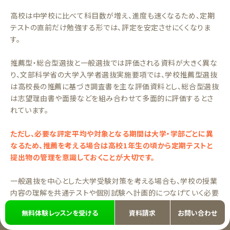
高校は中学校に比べて科目数が増え、進度も速くなるため、定期
テストの直前だけ勉強する形では、評定を安定させにくくなりま
す。
推薦型・総合型選抜と一般選抜では評価される資料が大きく異な
り、文部科学省の大学入学者選抜実施要項では、学校推薦型選抜
は高校長の推薦に基づき調査書を主な評価資料とし、総合型選抜
は志望理由書や面接などを組み合わせて多面的に評価するとさ
れています。
ただし、必要な評定平均や対象となる期間は大学・学部ごとに異
なるため、推薦を考える場合は高校1年生の頃から定期テストと
提出物の管理を意識しておくことが大切です。
一般選抜を中心とした大学受験対策を考える場合も、学校の授業
内容の理解を共通テストや個別試験へ計画的につなげていく必要
があります。評定平均を意識する高校生は、学校の定期テストと大
無料体験レッスンを受ける
資料請求
お問い合わせ
学受験対策を分けて計画することが、両立の鍵になります。