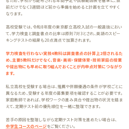
るため、学校から配布される年間予定や試験範囲表を基準に、直
前だけでなく3週間ほど前から準備を始めると計画を立てやすく
なります。
高校受験では、令和8年度の東京都立高校入試の一般選抜におい
て、学力検査と調査書点の比率は原則7対3とされ、英語のスピー
キングテストの結果も20点満点で加算されます。
学力検査を行わない実技4教科は調査書点の計算上2倍されるた
め、主要5教科だけでなく、音楽・美術・保健体育・技術家庭の授業
や提出物にも早めに取り組んでおくことが内申点対策につながり
ます。
私立高校を受験する場合は、推薦や併願優遇の条件が学校ごとに
異なるため、受験する年度の募集要項を確認することが必要です。
家庭教師であれば、学校ワークの進み具合や提出物の状況を踏ま
えて、定期テスト前の優先順位を一緒に整理できます。
苦手の原因を整理しながら定期テスト対策を進めたい場合は、
中学生コースのページ
をご覧ください。