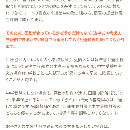
取り組む態度という3つの観点を基本としており、テストの点数だ
けでなく、ノートの書き方や授業中の取り組み方、宿題の提出状況
も評価に関わります。
そのため、答えが合っているかどうかだけでなく、途中式や考え方
を説明できるかを、家庭でも確認しておくと通知表対策につながり
ます。
世田谷区内には私立の小学校もあり、近隣区には報告書と適性検
査によって選考する都立の中高一貫校もあるため、中学受験を考
える場合は、学校ごとに入試形式が異なる点を早めに確認してお
くことが大切です。
中学受験をしない場合も、算数の割合や速さ、国語の読解・記述な
ど、学年が上がるにつれてつまずきやすい単元の基礎固めは共通
して重要です。家庭教師であれば、通知表対策と中学受験対策の
どちらを優先するかによって、指導内容を調整しやすくなります。
お子さんの学習状況や通知表の見方を整理したい場合は、