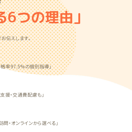
！
る6つの理由」
お伝えします。
格率97.5%の個別指導」
親支援・交通費配慮も」
訪問・オンラインから選べる」