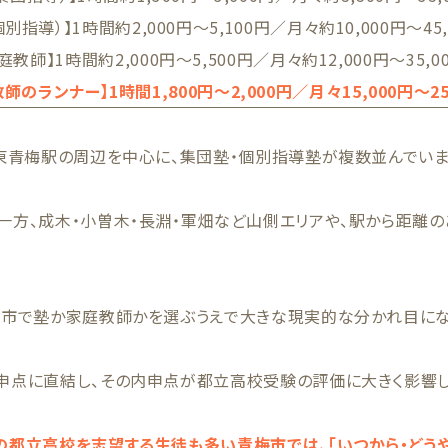
個別指導）】1時間約2,000円〜5,100円／月々約10,000円〜45,
庭教師】1時間約2,000円〜5,500円／月々約12,000円〜35,0
師のランナー】1時間1,800円〜2,000円／月々15,000円〜25
東青梅駅の周辺を中心に、集団塾・個別指導塾が複数並んでいま
一方、成木・小曽木・長淵・軍畑など山側エリアや、駅から距離
梅市で塾か家庭教師かを選ぶうえで大きな現実的な分かれ目にな
申点に直結し、その内申点が都立高校受験の評価に大きく影響し
の都立高校を志望する生徒も多い青梅市では、「いつから・どう