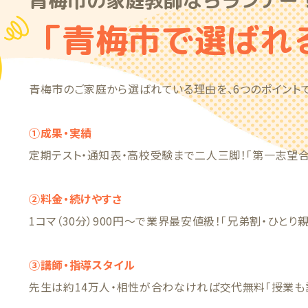
青梅市の家庭教師ならランナー
「青梅市で選ばれ
青梅市のご家庭から選ばれている理由を、6つのポイントで
①成果・実績
定期テスト・通知表・高校受験まで二人三脚！「第一志望合
②料金・続けやすさ
1コマ（30分）900円〜で業界最安値級！「兄弟割・ひとり
③講師・指導スタイル
先生は約14万人・相性が合わなければ交代無料「授業も