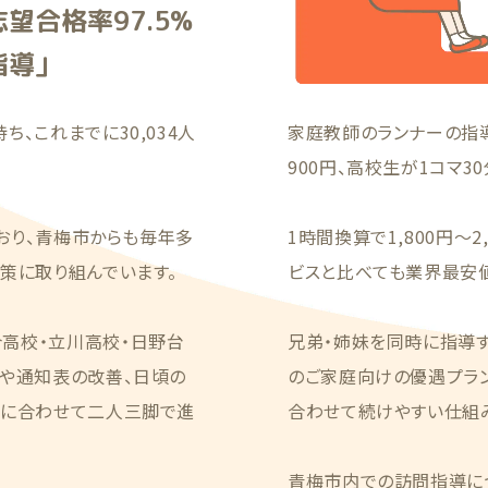
望合格率97.5%
指導」
、これまでに30,034人
家庭教師のランナーの指導
900円、高校生が1コマ30
ており、青梅市からも毎年多
1時間換算で1,800円〜
策に取り組んでいます。
ビスと比べても業界最安
高校・立川高校・日野台
兄弟・姉妹を同時に指導す
トや通知表の改善、日頃の
のご家庭向けの優遇プラン
ルに合わせて二人三脚で進
合わせて続けやすい仕組
青梅市内での訪問指導に