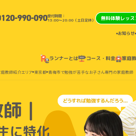
受付時間：
0120-990-090
無料体験レッス
13:00〜20:00（土日定休）
お知らせ
ランナーとは
コース・料金
家庭
家庭教師紹介エリア
東京都
青梅市で勉強が苦手なお子さん専門の家庭教師
教師｜
生に特化